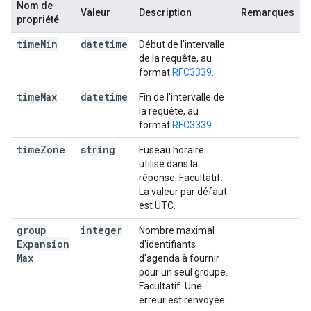
Nom de
Valeur
Description
Remarques
propriété
time
Min
datetime
Début de l'intervalle
de la requête, au
format
RFC3339
.
time
Max
datetime
Fin de l'intervalle de
la requête, au
format
RFC3339
.
time
Zone
string
Fuseau horaire
utilisé dans la
réponse. Facultatif.
La valeur par défaut
est UTC.
group
integer
Nombre maximal
Expansion
d'identifiants
Max
d'agenda à fournir
pour un seul groupe.
Facultatif. Une
erreur est renvoyée