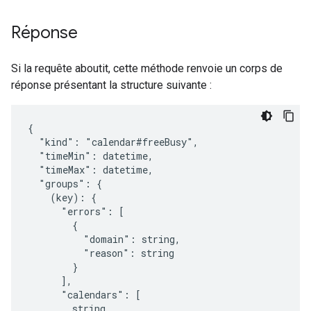
Réponse
Si la requête aboutit, cette méthode renvoie un corps de
réponse présentant la structure suivante :
{

  "kind": "calendar#freeBusy",

  "timeMin": 
datetime
,

  "timeMax": 
datetime
,

  "groups": {

(key)
: {

      "errors": [

        {

          "domain": 
string
,

          "reason": 
string
        }

      ],

      "calendars": [

string