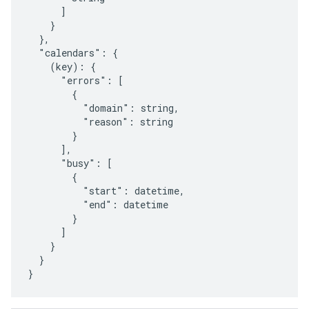
      ]

    }

  },

  "calendars": {

(key)
: {

      "errors": [

        {

          "domain": 
string
,

          "reason": 
string
        }

      ],

      "busy": [

        {

          "start": 
datetime
,

          "end": 
datetime
        }

      ]

    }

  }

}