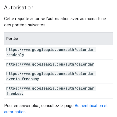
Autorisation
Cette requête autorise l'autorisation avec au moins l'une
des portées suivantes:
Portée
https:
/
/
www
.
googleapis
.
com
/
auth
/
calendar
.
readonly
https:
/
/
www
.
googleapis
.
com
/
auth
/
calendar
https:
/
/
www
.
googleapis
.
com
/
auth
/
calendar
.
events
.
freebusy
https:
/
/
www
.
googleapis
.
com
/
auth
/
calendar
.
freebusy
Pour en savoir plus, consultez la page
Authentification et
autorisation
.