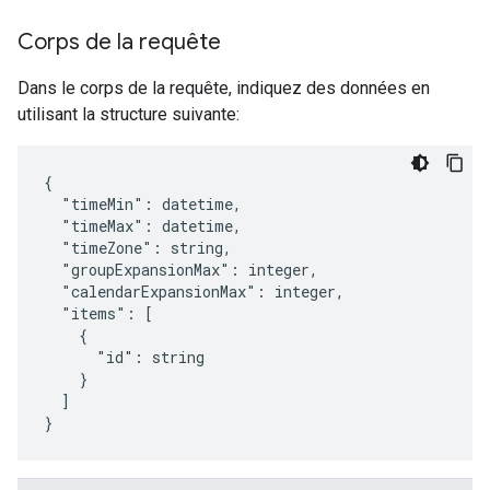
Corps de la requête
Dans le corps de la requête, indiquez des données en
utilisant la structure suivante:
{

  "timeMin": 
datetime
,

  "timeMax": 
datetime
,

  "timeZone": 
string
,

  "groupExpansionMax": 
integer
,

  "calendarExpansionMax": 
integer
,

  "items": [

    {

      "id": 
string
    }

  ]

}