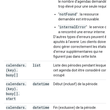
le nombre d'agendas demandés 
trop élevé pour une seule requête
notFound
"
" : la ressource
demandée est introuvable.
internalError
"
" : le service d'A
a rencontré une erreur interne.
D'autres types d'erreurs peuvent êtr
ajoutés à l'avenir. Les clients doivent
donc gérer correctement les états
d'erreur supplémentaires qui ne
figurent pas dans cette liste.
calendars
.
list
Liste des périodes pendant lesquelle
(key)
.
cet agenda doit être considéré com
busy[]
occupé.
calendars
.
datetime
Début (inclusif) de la période.
(key)
.
busy[]
.
start
calendars
.
datetime
Fin (exclusive) de la période.