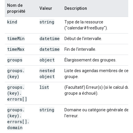
Nom de
Valeur
Description
propriété
kind
string
Type de la ressource
("calendar#freeBusy").
time
Min
datetime
Début de l'intervalle.
time
Max
datetime
Fin de l'intervalle.
groups
object
Élargissement des groupes.
groups
.
nested
Liste des agendas membres de ce
(key)
object
groupe.
groups
.
list
(Facultatif) Erreur(s) (si le calcul du
(key)
.
groupe a échoué).
errors[]
groups
.
string
Domaine ou catégorie générale de
(key)
.
l'erreur.
errors[]
.
domain