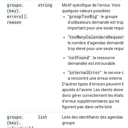
groups
.
string
Motif spécifique de l'erreur. Voici
(key)
.
quelques valeurs possibles:
errors[]
.
groupTooBig
"
" : le groupe
reason
d'utilisateurs demandé est trop
important pour une seule requête
tooManyCalendarsRequeste
"
le nombre d'agendas demandés 
trop élevé pour une seule requête
notFound
"
" : la ressource
demandée est introuvable.
internalError
"
" : le service d'A
a rencontré une erreur interne.
D'autres types d'erreurs peuvent êtr
ajoutés à l'avenir. Les clients doivent
donc gérer correctement les états
d'erreur supplémentaires qui ne
figurent pas dans cette liste.
groups
.
list
Liste des identifiants des agendas d
(key)
.
groupe.