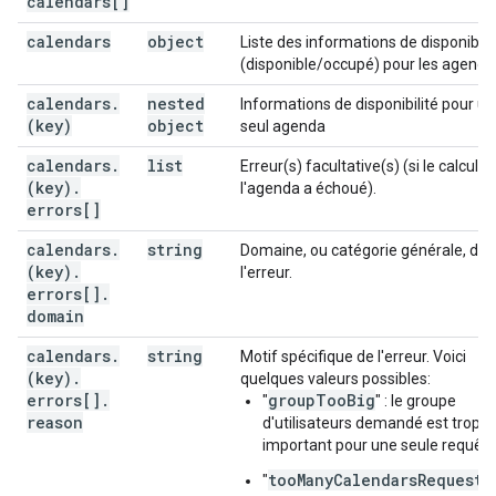
calendars[]
calendars
object
Liste des informations de disponibili
(disponible/occupé) pour les agenda
calendars
.
nested
Informations de disponibilité pour un
(key)
object
seul agenda
calendars
.
list
Erreur(s) facultative(s) (si le calcul d
(key)
.
l'agenda a échoué).
errors[]
calendars
.
string
Domaine, ou catégorie générale, de
(key)
.
l'erreur.
errors[]
.
domain
calendars
.
string
Motif spécifique de l'erreur. Voici
(key)
.
quelques valeurs possibles:
errors[]
.
groupTooBig
"
" : le groupe
reason
d'utilisateurs demandé est trop
important pour une seule requête
tooManyCalendarsRequeste
"