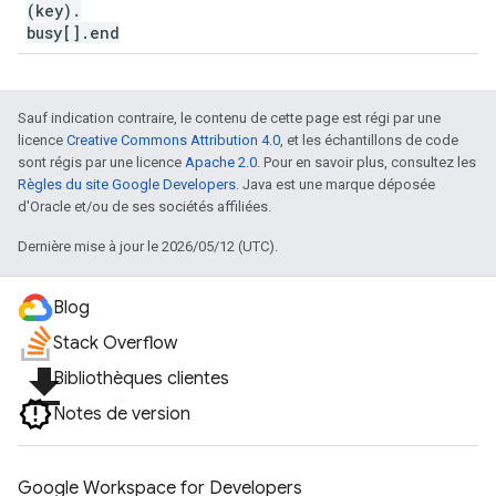
(key)
.
busy[]
.
end
Sauf indication contraire, le contenu de cette page est régi par une
licence
Creative Commons Attribution 4.0
, et les échantillons de code
sont régis par une licence
Apache 2.0
. Pour en savoir plus, consultez les
Règles du site Google Developers
. Java est une marque déposée
d'Oracle et/ou de ses sociétés affiliées.
Dernière mise à jour le 2026/05/12 (UTC).
Blog
Stack Overflow
file_download
Bibliothèques clientes
Notes de version
Google Workspace for Developers