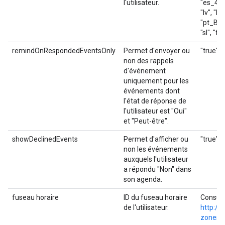
l'utilisateur.
"es_419",
"lv", "lt"
"pt_BR",
"sl", "fi"
remindOnRespondedEventsOnly
Permet d'envoyer ou
"true", 
non des rappels
d'événement
uniquement pour les
événements dont
l'état de réponse de
l'utilisateur est "Oui"
et "Peut-être".
showDeclinedEvents
Permet d'afficher ou
"true", 
non les événements
auxquels l'utilisateur
a répondu "Non" dans
son agenda.
fuseau horaire
ID du fuseau horaire
Consult
de l'utilisateur.
http://
zones
.