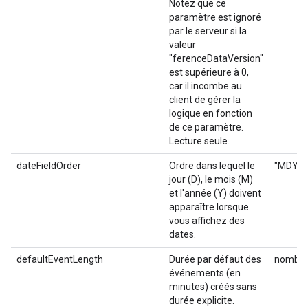
Notez que ce
paramètre est ignoré
par le serveur si la
valeur
"ferenceDataVersion"
est supérieure à 0,
car il incombe au
client de gérer la
logique en fonction
de ce paramètre.
Lecture seule.
dateFieldOrder
Ordre dans lequel le
"MDY", 
jour (D), le mois (M)
et l'année (Y) doivent
apparaître lorsque
vous affichez des
dates.
defaultEventLength
Durée par défaut des
nombre 
événements (en
minutes) créés sans
durée explicite.