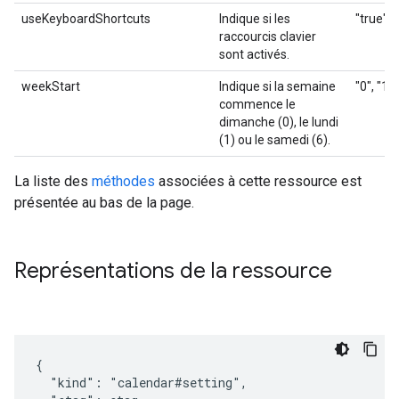
useKeyboardShortcuts
Indique si les
"true", 
raccourcis clavier
sont activés.
weekStart
Indique si la semaine
"0", "1",
commence le
dimanche (0), le lundi
(1) ou le samedi (6).
La liste des
méthodes
associées à cette ressource est
présentée au bas de la page.
Représentations de la ressource
{

  "kind": "calendar#setting",
