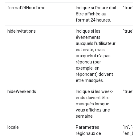
format24HourTime
Indique si l'heure doit
"true", 
être affichée au
format 24 heures.
hideInvitations
Indique si les
"true", 
événements
auxquels l'utilisateur
est invité, mais
auxquels il n'a pas
répondu (par
exemple, en
répondant) doivent
être masqués.
hideWeekends
Indique si les week-
"true", 
ends doivent être
masqués lorsque
vous affichez une
semaine.
locale
Paramètres
"in", "ca
régionaux de
"en_GB",