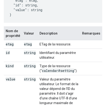
  "etag": 
etag
,

  "id": 
string
,

  "value": 
string
}
Nom de
Valeur
Description
Remarques
propriété
etag
etag
ETag de la ressource.
id
string
Identifiant du paramètre
utilisateur.
kind
string
Type de la ressource
calendar#setting
("
").
value
string
Valeur du paramètre
utilisateur. Le format de la
valeur dépend de l'ID du
paramètre. Il doit s'agir
d'une chaîne UTF-8 d'une
longueur maximale de