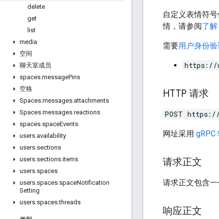
delete
自定义表情符号仅
get
情，请参阅
了解 
list
media
需要
用户身份验
空间
https://
聊天室成员
spaces
.
message
Pins
空格
HTTP 请求
Spaces
.
messages
.
attachments
Spaces
.
messages
.
reactions
POST https:/
spaces
.
space
Events
网址采用
gRPC
users
.
availability
users
.
sections
users
.
sections
.
items
请求正文
users
.
spaces
请求正文包含
users
.
spaces
.
space
Notification
Setting
users
.
spaces
.
threads
响应正文