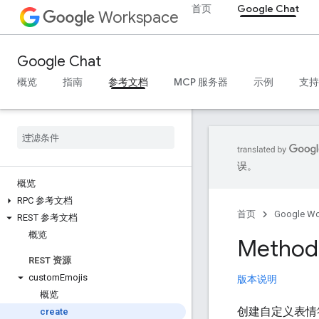
首页
Google Chat
Workspace
Google Chat
概览
指南
参考文档
MCP 服务器
示例
支持
误。
概览
RPC 参考文档
首页
Google W
REST 参考文档
概览
Method
REST 资源
custom
Emojis
版本说明
概览
创建自定义表情
create