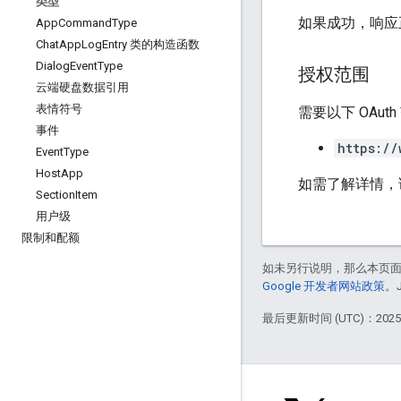
类型
如果成功，响应
App
Command
Type
Chat
App
Log
Entry 类的构造函数
Dialog
Event
Type
授权范围
云端硬盘数据引用
表情符号
需要以下 OAut
事件
https://
Event
Type
Host
App
如需了解详情，
Section
Item
用户级
限制和配额
如未另行说明，那么本页
Google 开发者网站政策
。
最后更新时间 (UTC)：2025-