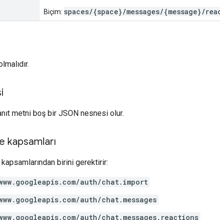
spaces/{space}/messages/{message}/rea
Biçim:
lmalıdır.
i
yanıt metni boş bir JSON nesnesi olur.
e kapsamları
kapsamlarından birini gerektirir:
www.googleapis.com/auth/chat.import
www.googleapis.com/auth/chat.messages
www.googleapis.com/auth/chat.messages.reactions