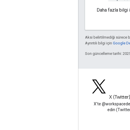
Daha fazla bilgi 
Aksi belirtilmediği sürece 
Ayrıntılı bilgi için
Google Dev
Son güncelleme tarihi: 202
Blog
X (Twitter
Google Workspace Developers
X'te @workspacedev
blogunu okuyun
edin (Twitte