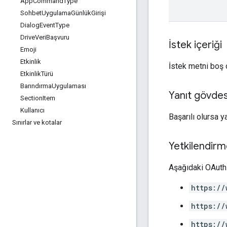
App
Command
Type
Sohbet
Uygulama
Günlük
Girişi
Dialog
Event
Type
Drive
Veri
Başvuru
İstek içeriği
Emoji
Etkinlik
İstek metni boş o
Etkinlik
Türü
Barındırma
Uygulaması
Yanıt gövdes
Section
Item
Kullanıcı
Başarılı olursa 
Sınırlar ve kotalar
Yetkilendirm
Aşağıdaki OAuth 
https://
https://
https://