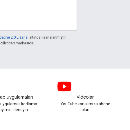
pache 2.0 Lisansı
altında lisanslanmıştır.
illi ticari markasıdır.
ab uygulamaları
Videolar
, uygulamalı kodlama
YouTube kanalımıza abone
eyimini deneyin
olun