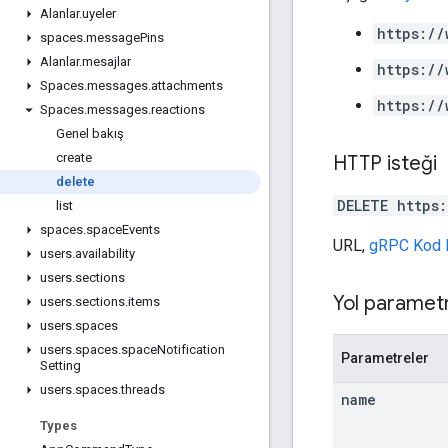
Alanlar
.
uyeler
https://
spaces
.
message
Pins
Alanlar
.
mesajlar
https://
Spaces
.
messages
.
attachments
https://
Spaces
.
messages
.
reactions
Genel bakış
create
HTTP isteği
delete
DELETE https
list
spaces
.
space
Events
URL,
gRPC Kod 
users
.
availability
users
.
sections
Yol parametr
users
.
sections
.
items
users
.
spaces
users
.
spaces
.
space
Notification
Parametreler
Setting
users
.
spaces
.
threads
name
Types