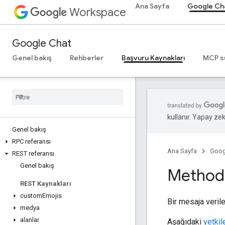
Ana Sayfa
Google Ch
Workspace
Google Chat
Genel bakış
Rehberler
Başvuru Kaynakları
MCP s
kullanır. Yapay zeka
Genel bakış
RPC referansı
Ana Sayfa
Goog
REST referansı
Genel bakış
Method:
REST Kaynakları
custom
Emojis
Bir mesaja verile
medya
alanlar
Aşağıdaki
yetki