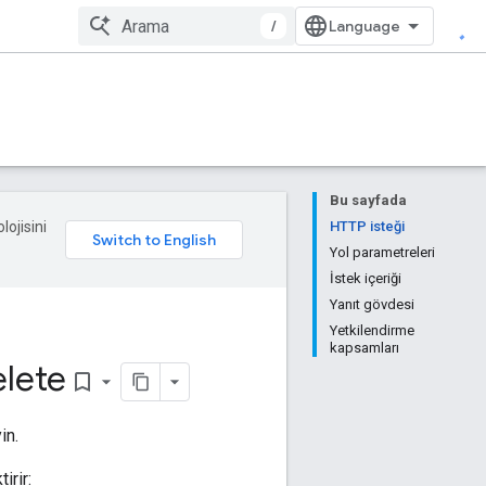
/
Bu sayfada
lojisini
HTTP isteği
Yol parametreleri
İstek içeriği
Yanıt gövdesi
Yetkilendirme
kapsamları
elete
bookmark_border
in.
irir: