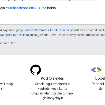
için
Yetkilendirme kılavuzuna
bakın.
bu sayfanın içeriği
Creative Commons Atıf 4.0 Lisansı
altında ve kod örnekleri
A
elopers Site Politikaları
'na göz atın. Java, Oracle ve/veya satış ortaklarının tesc
5-07-25 UTC.
)
Kod Örnekleri
Codel
s'i takip
Örnek uygulamalarımızı
Rehberli
r)
keşfedin veya kendi
den
uygulamalarınızı oluşturmak
için kopyalayın