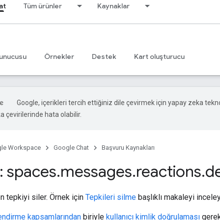
at
Tüm ürünler
Kaynaklar
unucusu
Örnekler
Destek
Kart oluşturucu
Google, içerikleri tercih ettiğiniz dile çevirmek için yapay zeka tekno
 çevirilerinde hata olabilir.
le Workspace
Google Chat
Başvuru Kaynakları
 spaces
.
messages
.
reactions
.
d
n tepkiyi siler. Örnek için
Tepkileri silme
başlıklı makaleyi inceley
lendirme kapsamlarından
biriyle
kullanıcı kimlik doğrulaması
gerekt