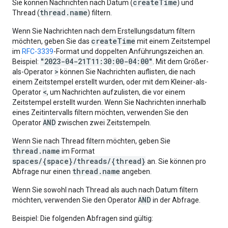
createTime
Sie können Nachrichten nach Datum (
) und
thread.name
Thread (
) filtern.
Wenn Sie Nachrichten nach dem Erstellungsdatum filtern
createTime
möchten, geben Sie das
mit einem Zeitstempel
im
RFC-3339
-Format und doppelten Anführungszeichen an.
"2023-04-21T11:30:00-04:00"
Beispiel:
. Mit dem Größer-
>
als-Operator
können Sie Nachrichten auflisten, die nach
einem Zeitstempel erstellt wurden, oder mit dem Kleiner-als-
<
Operator
, um Nachrichten aufzulisten, die vor einem
Zeitstempel erstellt wurden. Wenn Sie Nachrichten innerhalb
eines Zeitintervalls filtern möchten, verwenden Sie den
AND
Operator
zwischen zwei Zeitstempeln.
Wenn Sie nach Thread filtern möchten, geben Sie
thread.name
im Format
spaces/{space}/threads/{thread}
an. Sie können pro
thread.name
Abfrage nur einen
angeben.
Wenn Sie sowohl nach Thread als auch nach Datum filtern
AND
möchten, verwenden Sie den Operator
in der Abfrage.
Beispiel: Die folgenden Abfragen sind gültig: