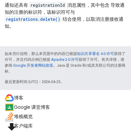
通知还具有
registrationId
消息属性，其中包含 导致通
知的注册的标识符，该标识符可与
registrations.delete()
结合使用，以取消注册接收通
知。
如未另行说明，那么本页面中的内容已根据
知识共享署名 4.0 许可
获得了
许可，并且代码示例已根据
Apache 2.0 许可
获得了许可。有关详情，请
参阅
Google 开发者网站政策
。Java 是 Oracle 和/或其关联公司的注册商
标。
最后更新时间 (UTC)：2026-04-23。
博客
Google 课堂博客
堆栈概览
file_download
客户端库