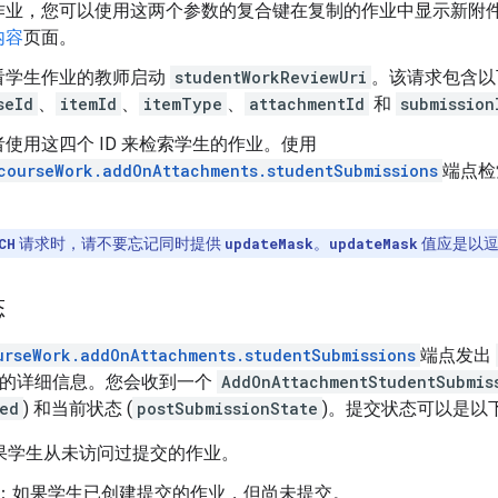
作业，您可以使用这两个参数的复合键在复制的作业中显示新附
内容
页面。
看学生作业的教师启动
studentWorkReviewUri
。该请求包含以
seId
、
itemId
、
itemType
、
attachmentId
和
submission
使用这四个 ID 来检索学生的作业。使用
courseWork.addOnAttachments.studentSubmissions
端点检
CH
请求时，请不要忘记同时提供
updateMask
。
updateMask
值应是以逗
态
urseWork.addOnAttachments.studentSubmissions
端点发出
的详细信息。您会收到一个
AddOnAttachmentStudentSubmis
ed
) 和当前状态 (
postSubmissionState
)。提交状态可以是以
果学生从未访问过提交的作业。
：如果学生已创建提交的作业，但尚未提交。