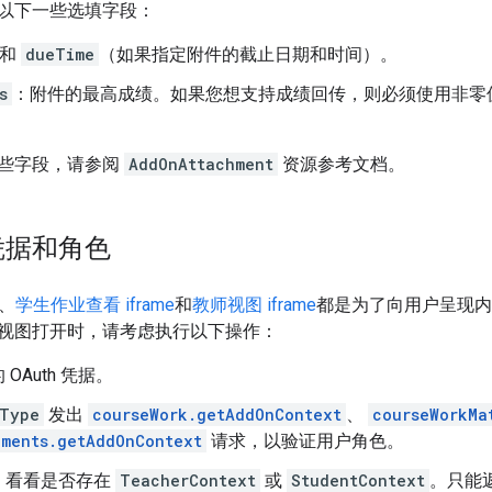
以下一些选填字段：
和
dueTime
（如果指定附件的截止日期和时间）。
s
：附件的最高成绩。如果您想支持成绩回传，则必须使用非零值。仅适
些字段，请参阅
AddOnAttachment
资源参考文档。
凭据和角色
、
学生作业查看 iframe
和
教师视图 iframe
都是为了向用户呈现内容
视图打开时，请考虑执行以下操作：
OAuth 凭据。
mType
发出
courseWork.getAddOnContext
、
courseWorkMa
ments.getAddOnContext
请求，以验证用户角色。
，看看是否存在
TeacherContext
或
StudentContext
。只能