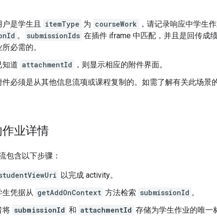
用户是学生且
itemType
为
courseWork
，请记录响应中学生作
onId
。
submissionIds
在插件 iframe 中匹配，并且是回
业所必需的。
已知道
attachmentId
，则显示相应的附件界面。
附件必须是从其他信息流项或课程复制的。如需了解有关此场景
的作业详情
流包含以下步骤：
studentViewUri
以完成 activity。
学生凭据从
getAddOnContext
方法检索
submissionId
。
者将
submissionId
和
attachmentId
存储为学生作业的唯一标识