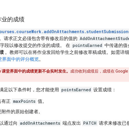
作业的成绩
ourses.courseWork.addOnAttachments.studentSubmission
。请求正文必须包含带有修改后的值的
AddOnAttachmentStud
字段以修改提交的作业的成绩。 在
pointsEarned
中传递的值会
绩
。教师可以在将作业发回给学生之前修改草稿成绩。如需详细
 课堂界面中的评分概览
。
gle 课堂界面中的成绩更新不会实时发生。
成功收到成绩后，成绩在 Googl
满足以下条件时，您才能使用
pointsEarned
设置成绩：
具有正
maxPoints
值。
是附件的原始创建者。
以通过向
addOnAttachments
端点发出
PATCH
请求来修改已