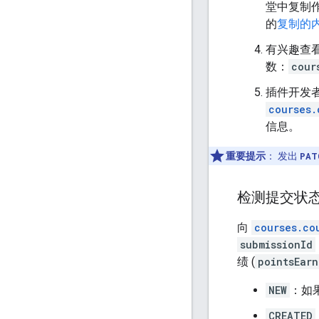
堂中复制
的
复制的
有兴趣查
数：
cour
插件开发者
courses.
信息。
重要提示
：
发出
PAT
检测提交状
向
courses.co
submissionId
绩 (
pointsEarn
NEW
：如
CREATED