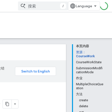
/
本页内容
资源：
CourseWork
CourseWorkState
含错
SubmissionModifi
cationMode
作业
MultipleChoiceQue
stion
方法
create
delete