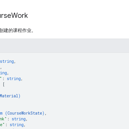
rse
Work
创建的课程作业。
string
,
,
ing
,
"
: 
string
,
: 
[
Material
)
um (
CourseWorkState
)
,
nk"
: 
string
,
me"
: 
string
,