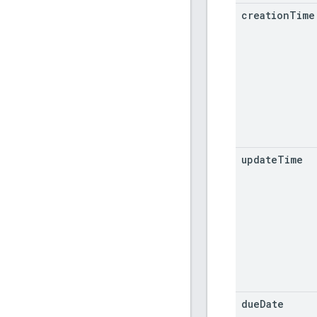
creation
Time
update
Time
due
Date