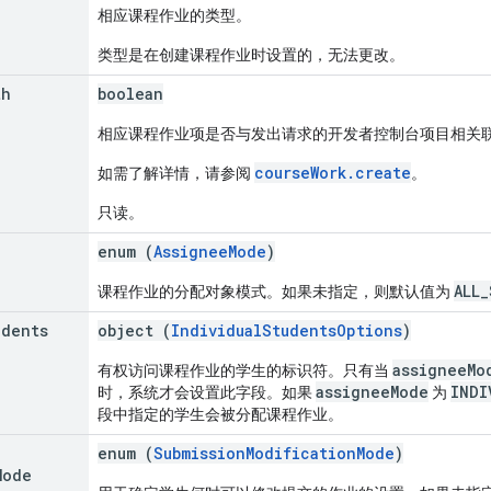
相应课程作业的类型。
类型是在创建课程作业时设置的，无法更改。
th
boolean
相应课程作业项是否与发出请求的开发者控制台项目相关
courseWork.create
如需了解详情，请参阅
。
只读。
enum (
AssigneeMode
)
ALL
课程作业的分配对象模式。如果未指定，则默认值为
udents
object (
IndividualStudentsOptions
)
assigneeMo
有权访问课程作业的学生的标识符。只有当
assigneeMode
INDI
时，系统才会设置此字段。如果
为
段中指定的学生会被分配课程作业。
enum (
SubmissionModificationMode
)
Mode