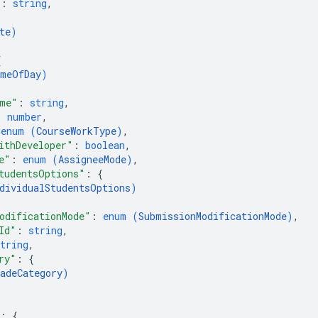
"
: 
string
,
te
)
{
meOfDay
)
ime"
: 
string
,
: 
number
,
 
enum (
CourseWorkType
)
,
ithDeveloper"
: 
boolean
,
e"
: 
enum (
AssigneeMode
)
,
tudentsOptions"
: 
{
dividualStudentsOptions
)
odificationMode"
: 
enum (
SubmissionModificationMode
)
,
Id"
: 
string
,
tring
,
ry"
: 
{
adeCategory
)
: 
{