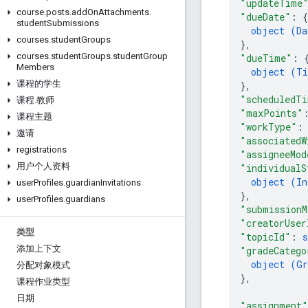
"updateTime
course
.
posts
.
add
On
Attachments
.
"dueDate"
: 
{
student
Submissions
object (
Da
courses
.
student
Groups
}
,
courses
.
student
Groups
.
student
Group
"dueTime"
: 
Members
object (
Ti
课程的学生
}
,
"scheduledT
课程
.
教师
"maxPoints"
课程主题
"workType"
:
邀请
"associatedW
registrations
"assigneeMod
用户个人资料
"individualS
object (
In
user
Profiles
.
guardian
Invitations
}
,
user
Profiles
.
guardians
"submissionM
"creatorUser
类型
"topicId"
: 
s
添加上下文
"gradeCatego
object (
Gr
分配对象模式
}
,
课程作业类型
日期
"assignment"