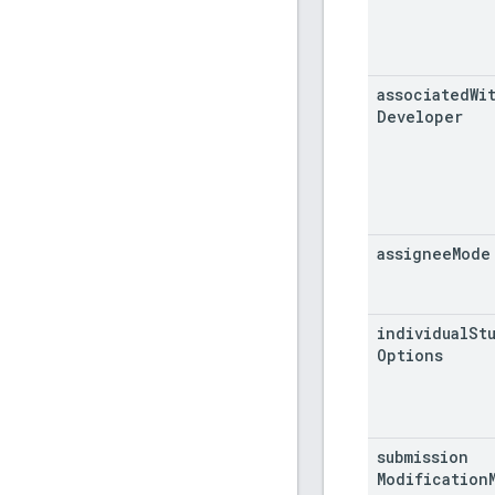
associated
Wi
Developer
assignee
Mode
individual
St
Options
submission
Modification