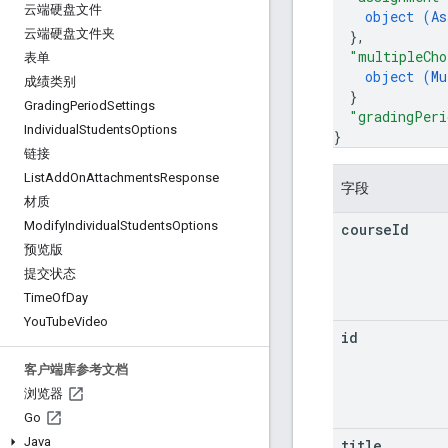
云端硬盘文件
object (
As
云端硬盘文件夹
}
,
"multipleCho
表单
object (
Mu
成绩类别
}
Grading
Period
Settings
"gradingPeri
Individual
Students
Options
}
链接
List
Add
On
Attachments
Response
字段
材质
Modify
Individual
Students
Options
course
Id
预览版
提交状态
Time
Of
Day
You
Tube
Video
id
客户端库参考文档
浏览器
Go
Java
title