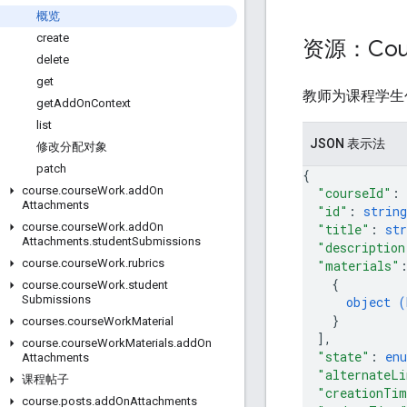
概览
create
资源：Cou
delete
get
教师为课程学生
get
Add
On
Context
list
JSON 表示法
修改分配对象
patch
{
course
.
course
Work
.
add
On
"courseId"
: 
Attachments
"id"
: 
string
course
.
course
Work
.
add
On
"title"
: 
str
Attachments
.
student
Submissions
"description
course
.
course
Work
.
rubrics
"materials"
{
course
.
course
Work
.
student
Submissions
object (
}
courses
.
course
Work
Material
]
,
course
.
course
Work
Materials
.
add
On
"state"
: 
en
Attachments
"alternateLi
课程帖子
"creationTi
course
.
posts
.
add
On
Attachments