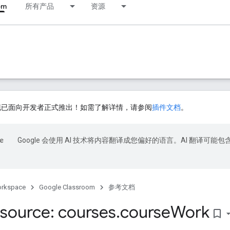
om
所有产品
资源
插件现已面向开发者正式推出！如需了解详情，请参阅
插件文档
。
Google 会使用 AI 技术将内容翻译成您偏好的语言。AI 翻译可能包
orkspace
Google Classroom
参考文档
source: courses
.
course
Work
bookmark_border