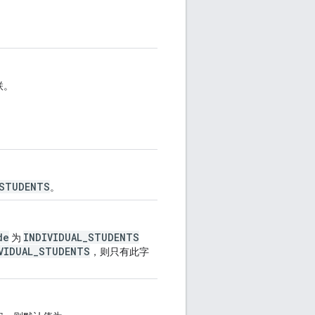
联。
_STUDENTS
。
de
INDIVIDUAL_STUDENTS
为
VIDUAL_STUDENTS
，则只有此字