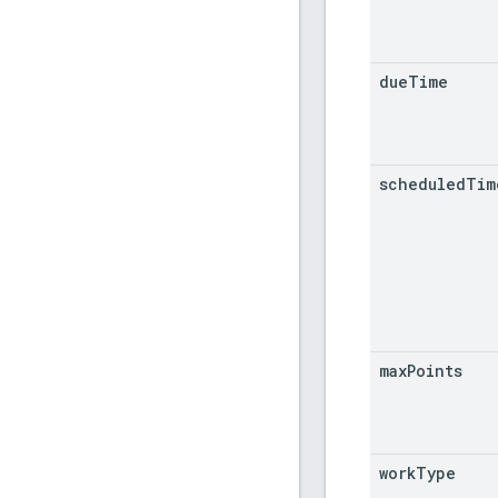
due
Time
scheduled
Tim
max
Points
work
Type