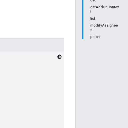
get
getAddOnContex
t
list
modifyAssignee
s
patch