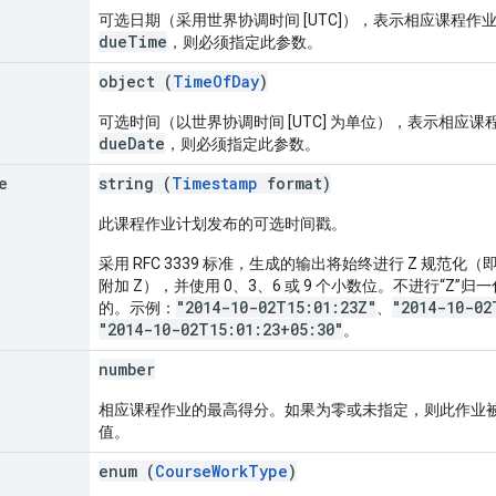
可选日期（采用世界协调时间 [UTC]），表示相应课程
dueTime
，则必须指定此参数。
object (
TimeOfDay
)
可选时间（以世界协调时间 [UTC] 为单位），表示相应
dueDate
，则必须指定此参数。
e
string (
Timestamp
format)
此课程作业计划发布的可选时间戳。
采用 RFC 3339 标准，生成的输出将始终进行 Z 规范化
附加 Z），并使用 0、3、6 或 9 个小数位。不进行“Z
"2014-10-02T15:01:23Z"
"2014-10-02
的。示例：
、
"2014-10-02T15:01:23+05:30"
。
number
相应课程作业的最高得分。如果为零或未指定，则此作业
值。
enum (
CourseWorkType
)