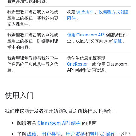
看到并启动我的内容。
我希望教师点击我的网站或
构建
课堂插件
并
以编程方式创建
应用上的按钮，将我的内容
附件
。
嵌入课堂中。
我希望教师点击我的网站或
使用 Classroom API
创建课程作
应用上的按钮，以链接到课
业，或嵌入 “分享到课堂”
按钮
。
堂中的内容。
我希望课堂教师与我的学生
为学生信息系统实现
信息系统同步或从中导入信
OneRoster
，或 使用 Classroom
息。
API 创建和访问资源。
使用入门
我们建议新开发者在开始新项目之前执行以下操作：
阅读有关
Classroom API 结构
的指南。
了解
成绩
、
用户类型
、
用户资格
和
管理员 操作
。这些