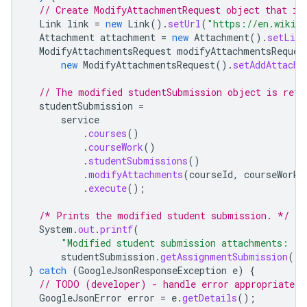
// Create ModifyAttachmentRequest object that in
Link
link
=
new
Link
().
setUrl
(
"https://en.wikipe
Attachment
attachment
=
new
Attachment
().
setLink
ModifyAttachmentsRequest
modifyAttachmentsReques
new
ModifyAttachmentsRequest
().
setAddAttachm
// The modified studentSubmission object is retu
studentSubmission
=
service
.
courses
()
.
courseWork
()
.
studentSubmissions
()
.
modifyAttachments
(
courseId
,
courseWorkI
.
execute
();
/* Prints the modified student submission. */
System
.
out
.
printf
(
"Modified student submission attachments: '
studentSubmission
.
getAssignmentSubmission
().
}
catch
(
GoogleJsonResponseException
e
)
{
// TODO (developer) - handle error appropriately
GoogleJsonError
error
=
e
.
getDetails
();