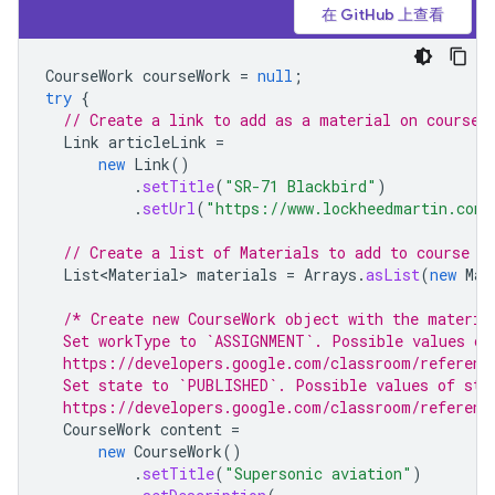
在 GitHub 上查看
CourseWork
courseWork
=
null
;
try
{
// Create a link to add as a material on course 
Link
articleLink
=
new
Link
()
.
setTitle
(
"SR-71 Blackbird"
)
.
setUrl
(
"https://www.lockheedmartin.com/
// Create a list of Materials to add to course w
List<Material>
materials
=
Arrays
.
asList
(
new
Mat
/* Create new CourseWork object with the materia
  Set workType to `ASSIGNMENT`. Possible values of
  https://developers.google.com/classroom/referenc
  Set state to `PUBLISHED`. Possible values of sta
  https://developers.google.com/classroom/referenc
CourseWork
content
=
new
CourseWork
()
.
setTitle
(
"Supersonic aviation"
)