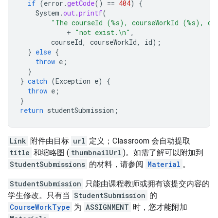
if
(
error
.
getCode
()
==
404
)
{
System
.
out
.
printf
(
"The courseId (%s), courseWorkId (%s), or
+
"not exist.\n"
,
courseId
,
courseWorkId
,
id
);
}
else
{
throw
e
;
}
}
catch
(
Exception
e
)
{
throw
e
;
}
return
studentSubmission
;
Link
附件由目标
url
定义；Classroom 会自动提取
title
和缩略图 (
thumbnailUrl
)。如需了解可以附加到
StudentSubmissions
的材料，请参阅
Material
。
StudentSubmission
只能由课程教师或拥有该提交内容的
学生修改。只有当
StudentSubmission
的
CourseWorkType
为
ASSIGNMENT
时，您才能附加