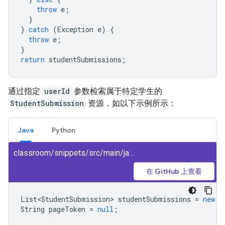
throw
e
;
}
}
catch
(
Exception
e
)
{
throw
e
;
}
return
studentSubmissions
;
通过指定
userId
参数检索属于特定学生的
StudentSubmission
资源，如以下示例所示：
Java
Python
classroom/snippets/src/main/java/ListStudentSubmissions.java
在 GitHub 上查看
List<StudentSubmission>
studentSubmissions
=
new
A
String
pageToken
=
null
;