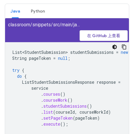
Java
Python
classroom/snippets/src/main/java/ListSubmissions.java
在 GitHub 上查看
List<StudentSubmission>
studentSubmissions
=
new
A
String
pageToken
=
null
;
try
{
do
{
ListStudentSubmissionsResponse
response
=
service
.
courses
()
.
courseWork
()
.
studentSubmissions
()
.
list
(
courseId
,
courseWorkId
)
.
setPageToken
(
pageToken
)
.
execute
();