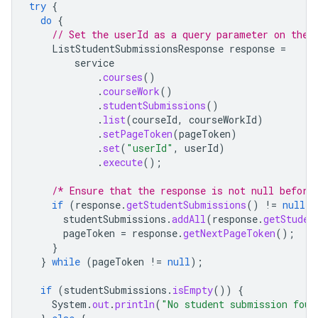
try
{
do
{
// Set the userId as a query parameter on the 
ListStudentSubmissionsResponse
response
=
service
.
courses
()
.
courseWork
()
.
studentSubmissions
()
.
list
(
courseId
,
courseWorkId
)
.
setPageToken
(
pageToken
)
.
set
(
"userId"
,
userId
)
.
execute
();
/* Ensure that the response is not null before
if
(
response
.
getStudentSubmissions
()
!=
null
)
studentSubmissions
.
addAll
(
response
.
getStuden
pageToken
=
response
.
getNextPageToken
();
}
}
while
(
pageToken
!=
null
);
if
(
studentSubmissions
.
isEmpty
())
{
System
.
out
.
println
(
"No student submission foun