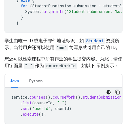
}
else
{
for
(
StudentSubmission
submission
:
studentSub
System
.
out
.
printf
(
"Student submission: %s.\
}
}
学生由唯一 ID 或电子邮件地址标识，如
Student
资源所
示。当前用户还可以使用
"me"
简写形式引用自己的 ID。
您还可以检索课程中所有作业的学生提交内容。为此，请使
用字面量
"-"
作为
courseWorkId
，如以下 示例所示：
Java
Python
service
.
courses
().
courseWork
().
studentSubmissions
(
.
list
(
courseId
,
"-"
)
.
set
(
"userId"
,
userId
)
.
execute
();