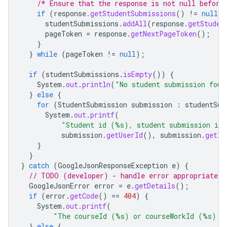
/* Ensure that the response is not null before
if
(
response
.
getStudentSubmissions
()
!=
null
)
studentSubmissions
.
addAll
(
response
.
getStuden
pageToken
=
response
.
getNextPageToken
();
}
}
while
(
pageToken
!=
null
);
if
(
studentSubmissions
.
isEmpty
())
{
System
.
out
.
println
(
"No student submission foun
}
else
{
for
(
StudentSubmission
submission
:
studentSub
System
.
out
.
printf
(
"Student id (%s), student submission id
submission
.
getUserId
(),
submission
.
getId
}
}
}
catch
(
GoogleJsonResponseException
e
)
{
// TODO (developer) - handle error appropriately
GoogleJsonError
error
=
e
.
getDetails
();
if
(
error
.
getCode
()
==
404
)
{
System
.
out
.
printf
(
"The courseId (%s) or courseWorkId (%s) d
}
else
{