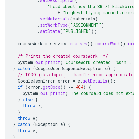
.
setDescription
(
"Read about how the SR-71 Blackbird,
+
"highest-flying manned aircraf
.
setMaterials
(
materials
)
.
setWorkType
(
"ASSIGNMENT"
)
.
setState
(
"PUBLISHED"
);
courseWork
=
service
.
courses
().
courseWork
().
crea
/* Prints the created courseWork. */
System
.
out
.
printf
(
"CourseWork created: %s\n"
,
co
}
catch
(
GoogleJsonResponseException
e
)
{
// TODO (developer) - handle error appropriately
GoogleJsonError
error
=
e
.
getDetails
();
if
(
error
.
getCode
()
==
404
)
{
System
.
out
.
printf
(
"The courseId does not exist
}
else
{
throw
e
;
}
throw
e
;
}
catch
(
Exception
e
)
{
throw
e
;
}