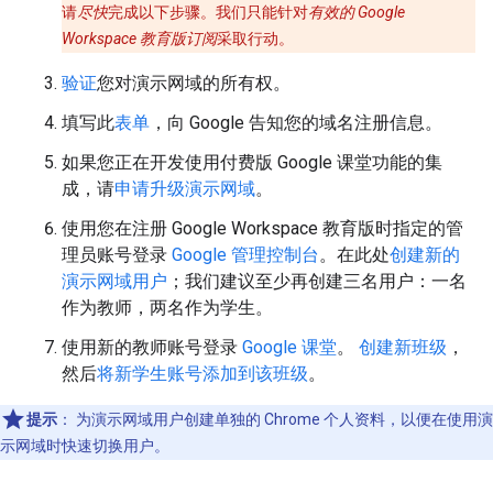
请
尽快
完成以下步骤。我们只能针对
有效的 Google
Workspace 教育版订阅
采取行动。
验证
您对演示网域的所有权。
填写此
表单
，向 Google 告知您的域名注册信息。
如果您正在开发使用付费版 Google 课堂功能的集
成，请
申请升级演示网域
。
使用您在注册 Google Workspace 教育版时指定的管
理员账号登录
Google 管理控制台
。在此处
创建新的
演示网域用户
；我们建议至少再创建三名用户：一名
作为教师，两名作为学生。
使用新的教师账号登录
Google 课堂
。
创建新班级
，
然后
将新学生账号添加到该班级
。
提示
：
为演示网域用户创建单独的 Chrome 个人资料，以便在使用演
示网域时快速切换用户。