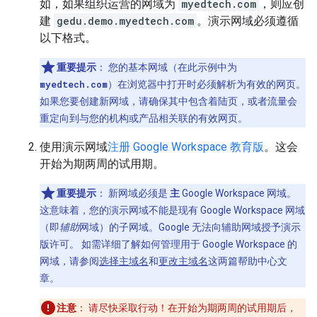
如，如果组织运营的网域为
myedtech.com
，则应创
建
gedu.demo.myedtech.com
。演示网域必须遵循
以下格式。
重要提示
：
您的基本网域（在此示例中为
myedtech.com
）在浏览器中打开时必须解析为有效的网页。
如果您要创建新网域，请确保其中包含着陆页，或者流量会
重定向到与您的机构或产品相关联的有效网页。
使用演示网域
注册 Google Workspace 教育版
。这会
开始为期两周的试用期。
重要提示
：
新网域必须是
主
Google Workspace 网域。
这意味着，您的演示网域不能是现有 Google Workspace 网域
（即
辅助
网域）的子网域。Google 无法向辅助网域授予演示
版许可。 如需详细了解如何管理用于 Google Workspace 的
网域，请参阅
选择主域名
和
更改主域名
这两篇帮助中心文
章。
注意
：
请尽快采取行动！在开始为期两周的试用期后，