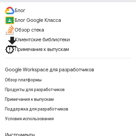
Блог
Блог Google Класса
Обзор стека
file_download
Клиентские библиотеки
Примечания к выпускам
Google Workspace для разработчиков
Обзор платформы
Продукты для разработчиков
Примечания к выпускам
Поддержка для разработчиков
Условия использования
Инструменты