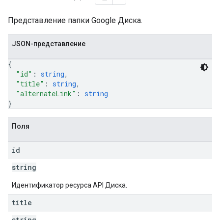
bmissions
Представление папки Google Диска.
ers
JSON-представление
{
"id"
: 
string
,
"title"
: 
string
,
"alternateLink"
: 
string
}
Поля
id
string
Идентификатор ресурса API Диска.
title
string