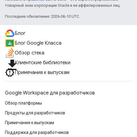
товарный знак корпорации Oracle и ее аффилированных лиц.
Последнее обновление: 2026-06-10 UTC.
Блог
Блог Google Класса
Обзор стека
file_download
Клиентские библиотеки
Примечания к выпускам
Google Workspace для разработчиков
Обзор платформы
Продукты для разработчиков
Примечания к выпускам
Поддержка для разработчиков