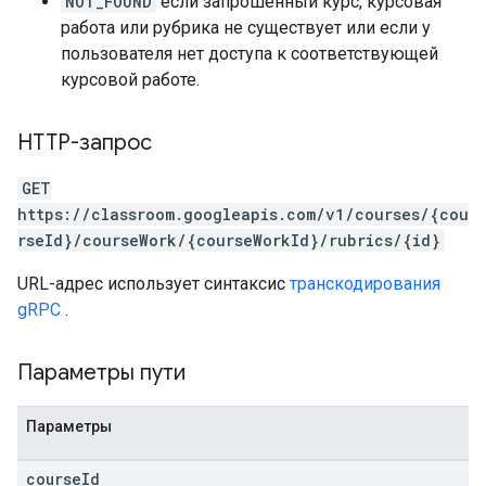
NOT_FOUND
если запрошенный курс, курсовая
работа или рубрика не существует или если у
пользователя нет доступа к соответствующей
курсовой работе.
HTTP-запрос
GET
https://classroom.googleapis.com/v1/courses/{cou
rseId}/courseWork/{courseWorkId}/rubrics/{id}
URL-адрес использует синтаксис
транскодирования
gRPC
.
Параметры пути
Параметры
course
Id