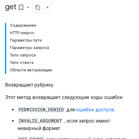
get
bookmark_border
Содержание
ents
HTTP-запрос
Параметры пути
Параметры запроса
bmissions
Тело запроса
Тело ответа
ers
Области авторизации
Возвращает рубрику.
Этот метод возвращает следующие коды ошибок:
PERMISSION_DENIED
для
ошибок доступа
.
INVALID_ARGUMENT
, если запрос имеет
неверный формат.