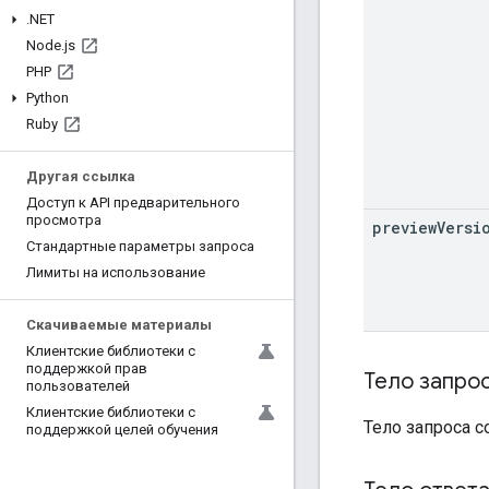
.
NET
Node
.
js
PHP
Python
Ruby
Другая ссылка
Доступ к API предварительного
просмотра
preview
Versi
Стандартные параметры запроса
Лимиты на использование
Скачиваемые материалы
Клиентские библиотеки с
поддержкой прав
Тело запро
пользователей
Клиентские библиотеки с
Тело запроса 
поддержкой целей обучения