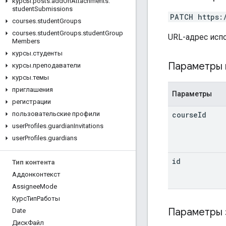
курсы
.
posts
.
add
On
Attachments
.
student
Submissions
PATCH https:
courses
.
student
Groups
courses
.
student
Groups
.
student
Group
URL-адрес исп
Members
курсы
.
студенты
Параметры 
курсы
.
преподаватели
курсы
.
темы
приглашения
Параметры
регистрации
course
Id
пользовательские профили
user
Profiles
.
guardian
Invitations
user
Profiles
.
guardians
id
Тип контента
Аддонконтекст
Assignee
Mode
КурсТипРаботы
Параметры
Date
ДискФайл