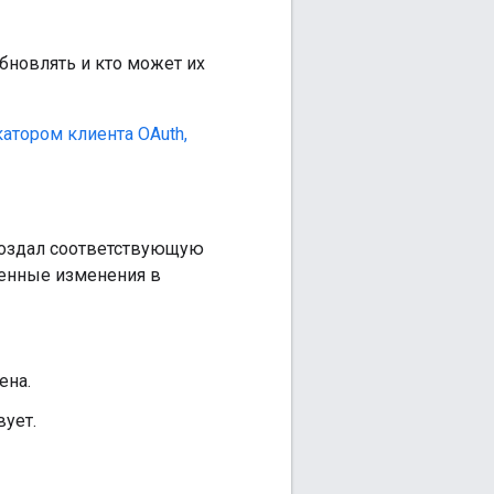
обновлять и кто может их
атором клиента OAuth,
создал соответствующую
шенные изменения в
ена.
вует.