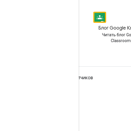
Блог
Блог Google К
Читайте блог разработчиков
Читать блог G
Google Workspace
Classroom
Google Workspace для разработчиков
Обзор платформы
Продукты для разработчиков
Примечания к выпускам
Поддержка для разработчиков
Условия использования