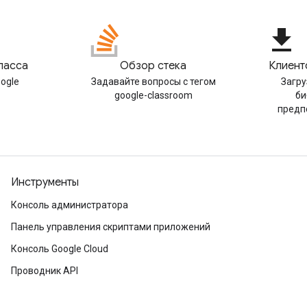
file_download
ласса
Обзор стека
Клиент
oogle
Задавайте вопросы с тегом
Загру
google-classroom
би
предп
Инструменты
Консоль администратора
Панель управления скриптами приложений
Консоль Google Cloud
Проводник API