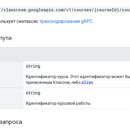
//classroom.googleapis.com/v1/courses/{courseId}/cou
ользует синтаксис
транскодирования gRPC
.
пути
string
Идентификатор курса. Этот идентификатор может б
alias
присвоенным Классом, либо
.
string
Идентификатор курсовой работы.
 запроса