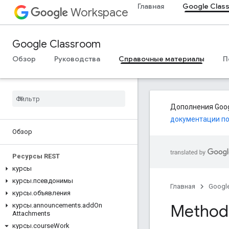
Главная
Google Clas
Workspace
Google Classroom
Обзор
Руководства
Справочные материалы
П
Дополнения Goog
документации п
Обзор
Ресурсы REST
курсы
курсы
.
псевдонимы
Главная
Googl
курсы
.
объявления
Method:
курсы
.
announcements
.
add
On
Attachments
курсы
.
course
Work