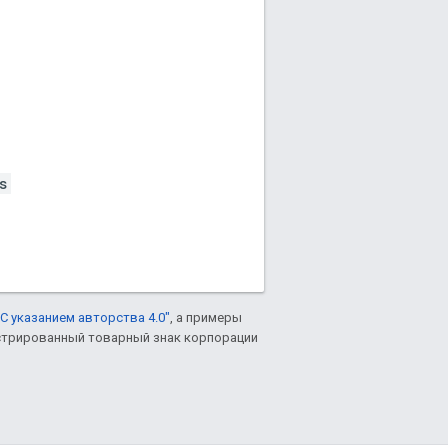
s
С указанием авторства 4.0"
, а примеры
гистрированный товарный знак корпорации