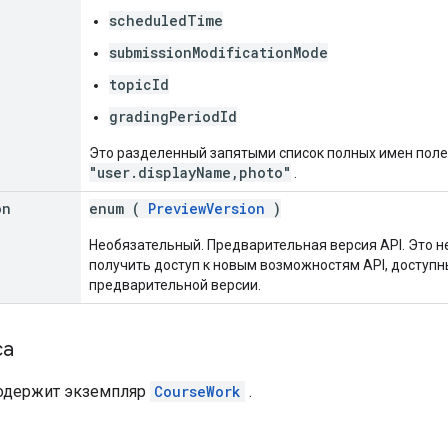
scheduledTime
submissionModificationMode
topicId
gradingPeriodId
Это разделенный запятыми список полных имен поле
"user.displayName,photo"
.
on
enum (
PreviewVersion
)
Необязательный. Предварительная версия API. Это н
получить доступ к новым возможностям API, доступ
предварительной версии.
са
содержит экземпляр
CourseWork
.