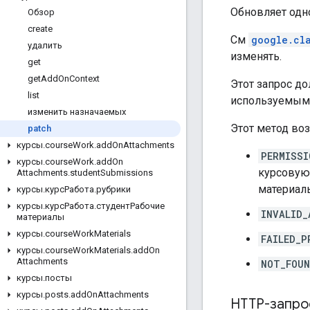
Обновляет одн
Обзор
create
См
google.cl
удалить
изменять.
get
get
Add
On
Context
Этот запрос до
list
используемым 
изменить назначаемых
Этот метод во
patch
курсы
.
course
Work
.
add
On
Attachments
PERMISSI
курсы
.
course
Work
.
add
On
курсовую
Attachments
.
student
Submissions
материалы
курсы
.
курсРабота
.
рубрики
курсы
.
курсРабота
.
студентРабочие
INVALID_
материалы
курсы
.
course
Work
Materials
FAILED_P
курсы
.
course
Work
Materials
.
add
On
Attachments
NOT_FOU
курсы
.
посты
курсы
.
posts
.
add
On
Attachments
HTTP-запро