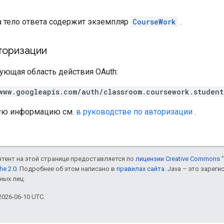
а
а тело ответа содержит экземпляр
CourseWork
.
торизации
ующая область действия OAuth:
www.googleapis.com/auth/classroom.coursework.student
ую информацию см.
в руководстве по авторизации
.
онтент на этой странице предоставляется по
лицензии Creative Commons "
he 2.0
. Подробнее об этом написано в
правилах сайта
. Java – это заре
ных лиц.
026-06-10 UTC.