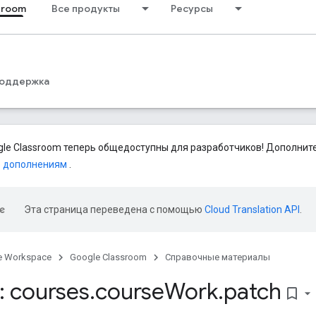
sroom
Все продукты
Ресурсы
оддержка
le Classroom теперь общедоступны для разработчиков! Дополни
о дополнениям
.
Эта страница переведена с помощью
Cloud Translation API
.
e Workspace
Google Classroom
Справочные материалы
 courses
.
course
Work
.
patch
bookmark_border