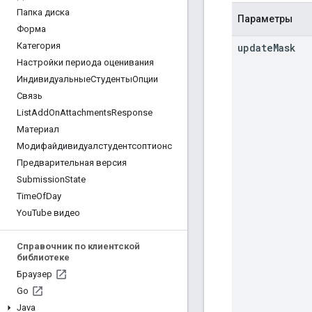
Папка диска
Параметры
Форма
Категория
update
Mask
Настройки периода оценивания
ИндивидуальныеСтудентыОпции
Связь
List
Add
On
Attachments
Response
Материал
Модифайдивидуалстудентсоптионс
Предварительная версия
Submission
State
Time
Of
Day
You
Tube видео
Справочник по клиентской
библиотеке
Браузер
Go
Java