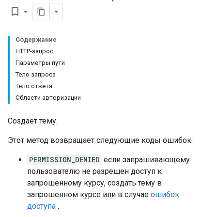
bmissions
bookmark_border
ers
Содержание
HTTP-запрос
Параметры пути
Тело запроса
Тело ответа
Области авторизации
Создает тему.
Этот метод возвращает следующие коды ошибок:
PERMISSION_DENIED
если запрашивающему
пользователю не разрешен доступ к
запрошенному курсу, создать тему в
запрошенном курсе или в случае
ошибок
доступа
.