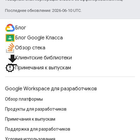
Последнее обновление: 2026-06-10 UTC.
Блог
Блог Google Класса
Обзор стека
file_download
Клиентские библиотеки
Примечания к выпускам
Google Workspace для разработчиков
Обзор платформы
Продукты для разработчиков
Примечания к выпускам
Поддержка для разработчиков
Условия использования