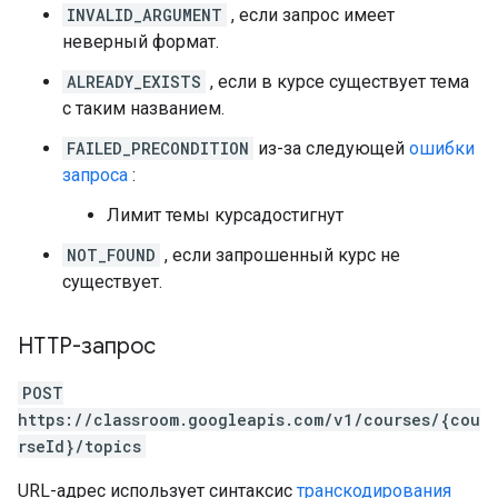
INVALID_ARGUMENT
, если запрос имеет
неверный формат.
ALREADY_EXISTS
, если в курсе существует тема
с таким названием.
FAILED_PRECONDITION
из-за следующей
ошибки
запроса
:
Лимит темы курсадостигнут
NOT_FOUND
, если запрошенный курс не
существует.
HTTP-запрос
POST
https://classroom.googleapis.com/v1/courses/{cou
rseId}/topics
URL-адрес использует синтаксис
транскодирования