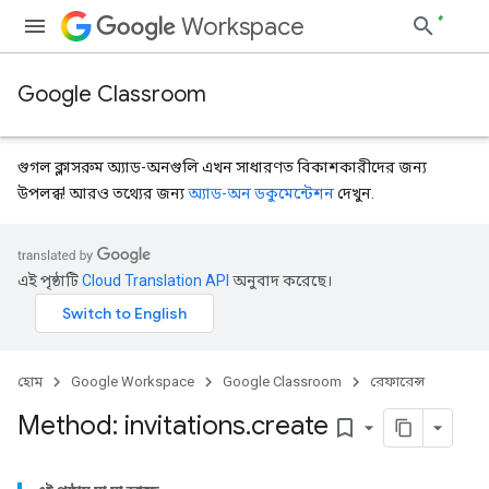
Workspace
Google Classroom
গুগল ক্লাসরুম অ্যাড-অনগুলি এখন সাধারণত বিকাশকারীদের জন্য
উপলব্ধ! আরও তথ্যের জন্য
অ্যাড-অন ডকুমেন্টেশন
দেখুন.
s
এই পৃষ্ঠাটি
Cloud Translation API
অনুবাদ করেছে।
udentSubmissions
হোম
Google Workspace
Google Classroom
রেফারেন্স
hments
Method: invitations
.
create
bookmark_border
Submissions