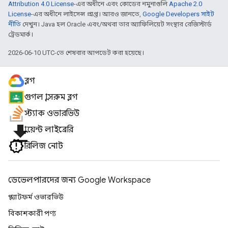
Attribution 4.0 License
-এর অধীনে এবং কোডের নমুনাগুলি
Apache 2.0
License
-এর অধীনে লাইসেন্স প্রাপ্ত। আরও জানতে,
Google Developers সাইট
নীতি
দেখুন। Java হল Oracle এবং/অথবা তার অ্যাফিলিয়েট সংস্থার রেজিস্টার্ড
ট্রেডমার্ক।
2026-06-10 UTC-তে শেষবার আপডেট করা হয়েছে।
ব্লগ
গুগল ক্লাসরুম ব্লগ
স্ট্যাক ওভারভিউ
file_download
ক্লায়েন্ট লাইব্রেরি
রিলিজ নোট
ডেভেলপারদের জন্য Google Workspace
প্ল্যাটফর্ম ওভারভিউ
বিকাশকারী পণ্য