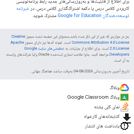
برای اطلاع از قابلیت‌ها و به‌روزرسانی‌های جدید رابط برنامه‌نویسی
کاربردی کلاس درس یا دکمه اشتراک‌گذاری کلاس درس، در
خبرنامه
توسعه‌دهندگان Google for Education
مشترک شوید.
جز در مواردی که غیر از این ذکر شده باشد،‌محتوای این صفحه تحت مجوز
Creative
Commons Attribution 4.0 License
است. نمونه کدها نیز دارای مجوز
Apache
2.0 License
است. برای اطلاع از جزئیات، به
خطمشی‌های سایت Google
Developers‏
مراجعه کنید. جاوا علامت تجاری ثبت‌شده Oracle و/یا شرکت‌های وابسته
به آن است.
تاریخ آخرین به‌روزرسانی 2026-08-04 به‌وقت ساعت هماهنگ جهانی.
وبلاگ
وبلاگ Google Classroom
نمای کلی پشته
file_download
کتابخانه‌های کارخواه
یادداشت های انتشار