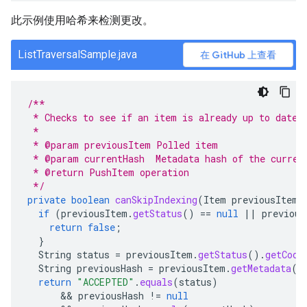
此示例使用哈希来检测更改。
ListTraversalSample.java
在 GitHub 上查看
/**
 * Checks to see if an item is already up to date
 *
 * @param previousItem Polled item
 * @param currentHash  Metadata hash of the curren
 * @return PushItem operation
 */
private
boolean
canSkipIndexing
(
Item
previousItem
,
if
(
previousItem
.
getStatus
()
==
null
||
previous
return
false
;
}
String
status
=
previousItem
.
getStatus
().
getCode
String
previousHash
=
previousItem
.
getMetadata
()
return
"ACCEPTED"
.
equals
(
status
)
      && 
previousHash
!=
null