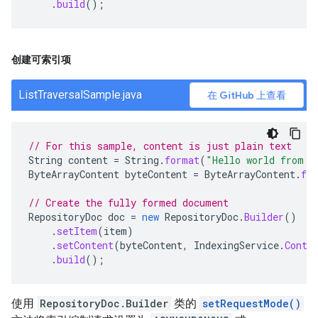
.
build
();
创建可索引项
ListTraversalSample.java
在 GitHub 上查看
// For this sample, content is just plain text
String
content
=
String
.
format
(
"Hello world from s
ByteArrayContent
byteContent
=
ByteArrayContent
.
fr
// Create the fully formed document
RepositoryDoc
doc
=
new
RepositoryDoc
.
Builder
()
.
setItem
(
item
)
.
setContent
(
byteContent
,
IndexingService
.
Conte
.
build
();
使用
RepositoryDoc.Builder
类的
setRequestMode()