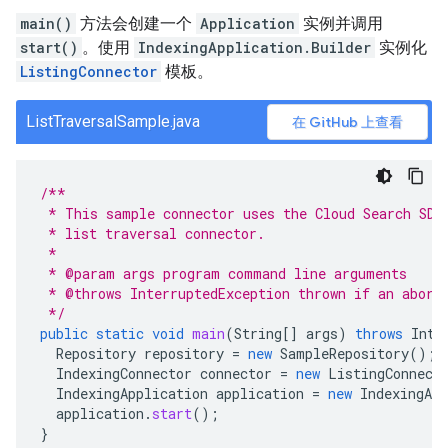
main()
方法会创建一个
Application
实例并调用
start()
。使用
IndexingApplication.Builder
实例化
ListingConnector
模板。
ListTraversalSample.java
在 GitHub 上查看
/**
 * This sample connector uses the Cloud Search SDK
 * list traversal connector.
 *
 * @param args program command line arguments
 * @throws InterruptedException thrown if an abort
 */
public
static
void
main
(
String
[]
args
)
throws
Inte
Repository
repository
=
new
SampleRepository
();
IndexingConnector
connector
=
new
ListingConnect
IndexingApplication
application
=
new
IndexingApp
application
.
start
();
}