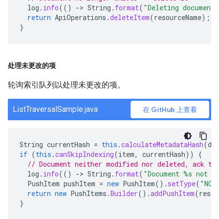
log
.
info
(()
-
>
String
.
format
(
"Deleting document
return
ApiOperations
.
deleteItem
(
resourceName
);
}
处理未更改的项
轮询索引队列以处理未更改的项。
ListTraversalSample.java
在 GitHub 上查看
String
currentHash
=
this
.
calculateMetadataHash
(
do
if
(
this
.
canSkipIndexing
(
item
,
currentHash
))
{
// Document neither modified nor deleted, ack th
log
.
info
(()
-
>
String
.
format
(
"Document %s not m
PushItem
pushItem
=
new
PushItem
().
setType
(
"NOT
return
new
PushItems
.
Builder
().
addPushItem
(
resou
}