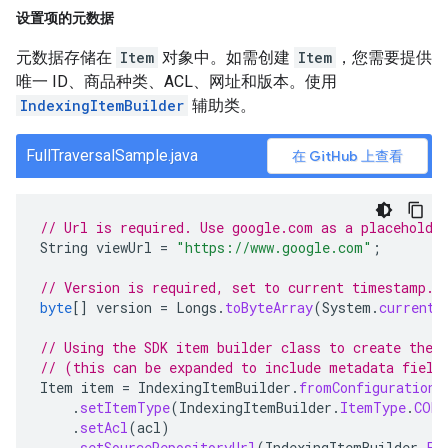
设置项的元数据
元数据存储在
Item
对象中。如需创建
Item
，您需要提供
唯一 ID、商品种类、ACL、网址和版本。使用
IndexingItemBuilder
辅助类。
FullTraversalSample.java
在 GitHub 上查看
// Url is required. Use google.com as a placeholde
String
viewUrl
=
"https://www.google.com"
;
// Version is required, set to current timestamp.
byte
[]
version
=
Longs
.
toByteArray
(
System
.
currentT
// Using the SDK item builder class to create the 
// (this can be expanded to include metadata field
Item
item
=
IndexingItemBuilder
.
fromConfiguration
(
.
setItemType
(
IndexingItemBuilder
.
ItemType
.
CONT
.
setAcl
(
acl
)
.
setSourceRepositoryUrl
(
IndexingItemBuilder
.
Fi