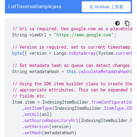
ListTraversalSample.java
在 GitHub 上查看
// Url is required. Use google.com as a placeholde
String
viewUrl
=
"https://www.google.com"
;
// Version is required, set to current timestamp.
byte
[]
version
=
Longs
.
toByteArray
(
System
.
currentT
// Set metadata hash so queue can detect changes
String
metadataHash
=
this
.
calculateMetadataHash
(
d
// Using the SDK item builder class to create the 
// appropriate attributes. This can be expanded to
// fields etc.
Item
item
=
IndexingItemBuilder
.
fromConfiguration
(
.
setItemType
(
IndexingItemBuilder
.
ItemType
.
CONT
.
setAcl
(
acl
)
.
setSourceRepositoryUrl
(
IndexingItemBuilder
.
Fi
.
setVersion
(
version
)
.
setHash
(
metadataHash
)