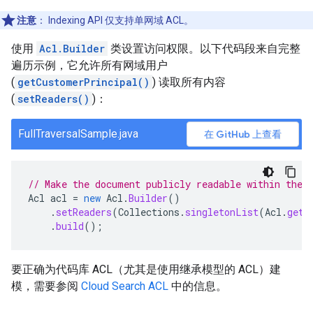
注意
：
Indexing API 仅支持单网域 ACL。
使用
Acl.Builder
类设置访问权限。以下代码段来自完整
遍历示例，它允许所有网域用户
(
getCustomerPrincipal()
) 读取所有内容
(
setReaders()
)：
FullTraversalSample.java
在 GitHub 上查看
// Make the document publicly readable within the 
Acl
acl
=
new
Acl
.
Builder
()
.
setReaders
(
Collections
.
singletonList
(
Acl
.
getC
.
build
();
要正确为代码库 ACL（尤其是使用继承模型的 ACL）建
模，需要参阅
Cloud Search ACL
中的信息。