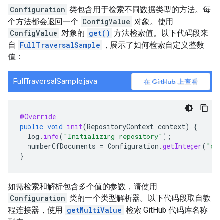
Configuration
类包含用于检索不同数据类型的方法。每
个方法都会返回一个
ConfigValue
对象。使用
ConfigValue
对象的
get()
方法检索值。以下代码段来
自
FullTraversalSample
，展示了如何检索自定义整数
值：
FullTraversalSample.java
在 GitHub 上查看
@Override
public
void
init
(
RepositoryContext
context
)
{
log
.
info
(
"Initializing repository"
);
numberOfDocuments
=
Configuration
.
getInteger
(
"sa
}
如需检索和解析包含多个值的参数，请使用
Configuration
类的一个类型解析器。以下代码段取自教
程连接器，使用
getMultiValue
检索 GitHub 代码库名称