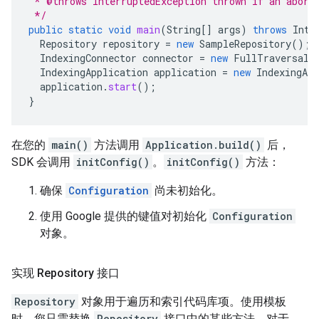
 * @throws InterruptedException thrown if an abort
 */
public
static
void
main
(
String
[]
args
)
throws
Inte
Repository
repository
=
new
SampleRepository
();
IndexingConnector
connector
=
new
FullTraversalC
IndexingApplication
application
=
new
IndexingApp
application
.
start
();
}
在您的
main()
方法调用
Application.build()
后，
SDK 会调用
initConfig()
。
initConfig()
方法：
确保
Configuration
尚未初始化。
使用 Google 提供的键值对初始化
Configuration
对象。
实现 Repository 接口
Repository
对象用于遍历和索引代码库项。使用模板
时，您只需替换
Repository
接口中的某些方法。对于