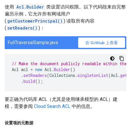
使用
Acl.Builder
类设置访问权限。以下代码段来自完整
遍历示例，它允许所有网域用户
(
getCustomerPrincipal()
) 读取所有内容
(
setReaders()
)：
FullTraversalSample.java
在 GitHub 上查看
// Make the document publicly readable within the 
Acl
acl
=
new
Acl
.
Builder
()
.
setReaders
(
Collections
.
singletonList
(
Acl
.
getC
.
build
();
要正确为代码库 ACL（尤其是使用继承模型的 ACL）建
模，需要参阅
Cloud Search ACL
中的信息。
设置项的元数据