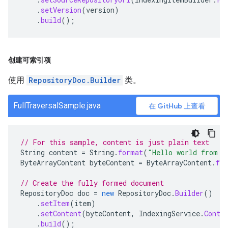
.
setVersion
(
version
)
.
build
();
创建可索引项
使用
RepositoryDoc.Builder
类。
FullTraversalSample.java
在 GitHub 上查看
// For this sample, content is just plain text
String
content
=
String
.
format
(
"Hello world from s
ByteArrayContent
byteContent
=
ByteArrayContent
.
fr
// Create the fully formed document
RepositoryDoc
doc
=
new
RepositoryDoc
.
Builder
()
.
setItem
(
item
)
.
setContent
(
byteContent
,
IndexingService
.
Conte
.
build
();