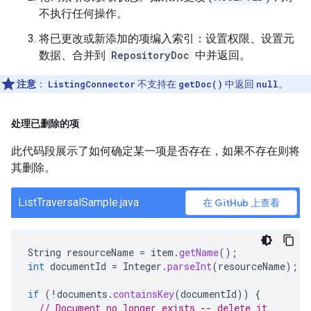
不执行任何操作。
将已更改或新添加的项编入索引：设置权限、设置元
数据、合并到
RepositoryDoc
中并返回。
注意
：
ListingConnector
不支持在
getDoc()
中返回
null
。
处理已删除的项
此代码段展示了如何确定某一项是否存在，如果不存在则将
其删除。
ListTraversalSample.java
在 GitHub 上查看
String
resourceName
=
item
.
getName
();
int
documentId
=
Integer
.
parseInt
(
resourceName
);
if
(
!
documents
.
containsKey
(
documentId
))
{
// Document no longer exists -- delete it