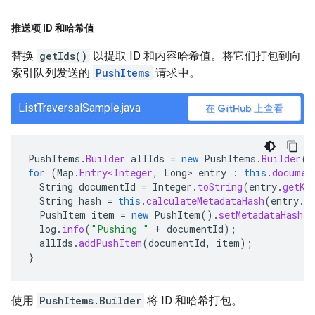
推送项 ID 和哈希值
替换
getIds()
以提取 ID 和内容哈希值。将它们打包到向
索引队列发送的
PushItems
请求中。
ListTraversalSample.java
在 GitHub 上查看
PushItems
.
Builder
allIds
=
new
PushItems
.
Builder
()
for
(
Map
.
Entry<Integer
,
Long
>
entry
:
this
.
documen
String
documentId
=
Integer
.
toString
(
entry
.
getKe
String
hash
=
this
.
calculateMetadataHash
(
entry
.
g
PushItem
item
=
new
PushItem
().
setMetadataHash
(
h
log
.
info
(
"Pushing "
+
documentId
);
allIds
.
addPushItem
(
documentId
,
item
);
}
使用
PushItems.Builder
将 ID 和哈希打包。