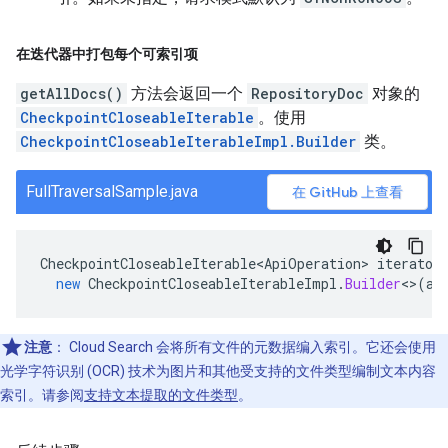
在迭代器中打包每个可索引项
getAllDocs()
方法会返回一个
RepositoryDoc
对象的
CheckpointCloseableIterable
。使用
CheckpointCloseableIterableImpl.Builder
类。
FullTraversalSample.java
在 GitHub 上查看
CheckpointCloseableIterable<ApiOperation>
iterator
new
CheckpointCloseableIterableImpl
.
Builder
<>
(
al
注意
：
Cloud Search 会将所有文件的元数据编入索引。它还会使用
光学字符识别 (OCR) 技术为图片和其他受支持的文件类型编制文本内容
索引。请参阅
支持文本提取的文件类型
。