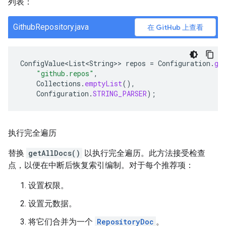
列表：
GithubRepository.java
在 GitHub 上查看
ConfigValue<List<String>
>
repos
=
Configuration
.
ge
"github.repos"
,
Collections
.
emptyList
(),
Configuration
.
STRING_PARSER
);
执行完全遍历
替换
getAllDocs()
以执行完全遍历。此方法接受检查
点，以便在中断后恢复索引编制。对于每个推荐项：
设置权限。
设置元数据。
将它们合并为一个
RepositoryDoc
。