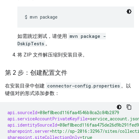
$ 
mvn package
如需跳过测试，请使用
mvn package -
DskipTests
。
将 ZIP 文件解压缩到安装目录。
第 2 步：创建配置文件
在安装目录中创建
connector-config.properties
。以
键值对的形式添加参数：
api.sourceId
=
08ef8becd116faa4546b8ca2c84b2879
api.serviceAccountPrivateKeyFile
=
service_account.jso
api.identitySourceId
=
08ef8becd116faa475de26d9b291fed9
sharepoint.server
=
http://sp-2016:32967/sites/collect
sharepoint.siteCollectionOnly
=
true