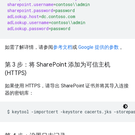
sharepoint.username
=
contoso
\\
admin
sharepoint.password
=
password
adLookup.host
=
dc.contoso.com
adLookup.username
=
contoso
\\
admin
adLookup.password
=
password
如需了解详情，请参阅
参考文档
或
Google 提供的参数
。
第 3 步：将 Share
Point 添加为可信主机
(HTTPS)
如果使用 HTTPS，请导出 SharePoint 证书并将其导入连接
器的密钥库：
$ 
keytool -importcert -keystore cacerts.jks -storepa