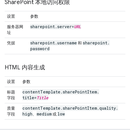
Share
Point 本地访问权限
设置
参数
sharepoint
.
server=
URL
服务器网
址
sharepoint
.
username
sharepoint
.
凭据
和
password
HTML 内容生成
设置
参数
content
Template
.
share
Point
Item
.
标题
title=
Title
字段
content
Template
.
share
Point
Item
.
quality
.
质量
high
medium
low
字段
、
或