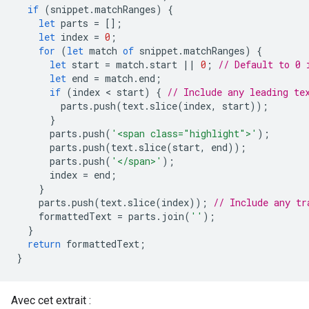
if
(
snippet
.
matchRanges
)
{
let
parts
=
[];
let
index
=
0
;
for
(
let
match
of
snippet
.
matchRanges
)
{
let
start
=
match
.
start
||
0
;
// Default to 0 
let
end
=
match
.
end
;
if
(
index
 < 
start
)
{
// Include any leading te
parts
.
push
(
text
.
slice
(
index
,
start
));
}
parts
.
push
(
'<span class="highlight">'
);
parts
.
push
(
text
.
slice
(
start
,
end
));
parts
.
push
(
'</span>'
);
index
=
end
;
}
parts
.
push
(
text
.
slice
(
index
));
// Include any tr
formattedText
=
parts
.
join
(
''
);
}
return
formattedText
;
}
Avec cet extrait :