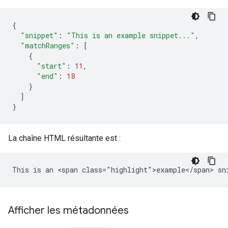
{
"snippet"
:
"This is an example snippet..."
,
"matchRanges"
:
[
{
"start"
:
11
,
"end"
:
18
}
]
}
La chaîne HTML résultante est :
Afficher les métadonnées