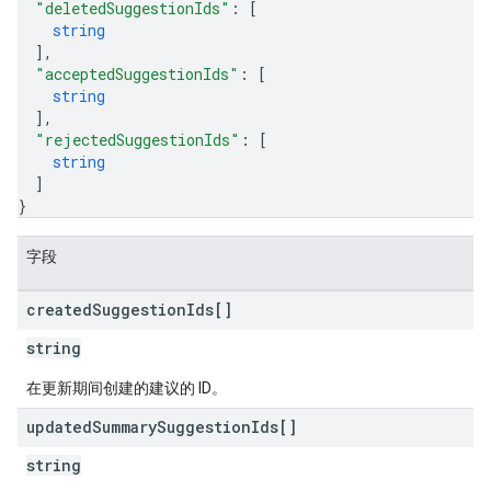
"deletedSuggestionIds"
: 
[
string
]
,
"acceptedSuggestionIds"
: 
[
string
]
,
"rejectedSuggestionIds"
: 
[
string
]
}
字段
created
Suggestion
Ids[]
string
在更新期间创建的建议的 ID。
updated
Summary
Suggestion
Ids[]
string