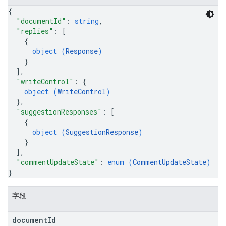
{
"documentId"
: 
string
,
"replies"
: 
[
{
object (
Response
)
}
]
,
"writeControl"
: 
{
object (
WriteControl
)
}
,
"suggestionResponses"
: 
[
{
object (
SuggestionResponse
)
}
]
,
"commentUpdateState"
: 
enum (
CommentUpdateState
)
}
字段
document
Id