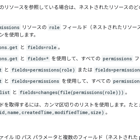
のリソースを参照している場合は、ネストされたリソースのど
missions
リソースの
role
フィールド（ネストされたリソー
ンを使用します。
ons.get
と
fields=role
。
ons.get
と
fields=*
を使用して、すべての
permissions
フ
t
と
fields=permissions(role)
または
fields=permissio
t
と
fields=permissions
を使用して、すべての
permission
list
と
fields=changes(file(permissions(role)))
。
ドを取得するには、カンマ区切りのリストを使用します。たと
(id,name,createdTime,modifiedTime,size)
。
イル ID パス パラメータと複数のフィールド（ネストされた per