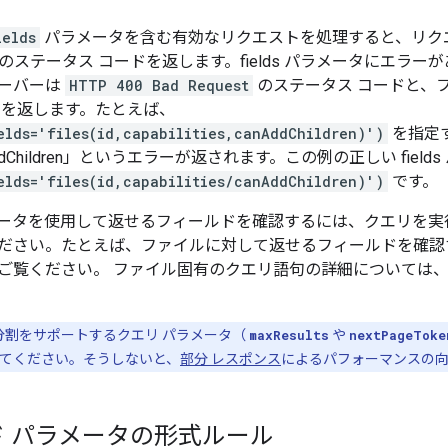
ields
パラメータを含む有効なリクエストを処理すると、リク
のステータス コードを返します。fields パラメータにエラ
ーバーは
HTTP 400 Bad Request
のステータス コードと、
ジを返します。たとえば、
elds='files(id,capabilities,canAddChildren)')
を指定すると
canAddChildren」というエラーが返されます。この例の正しい fiel
elds='files(id,capabilities/canAddChildren)')
です。
ータを使用して返せるフィールドを確認するには、クエリを実
ださい。たとえば、ファイルに対して返せるフィールドを確認
ご覧ください。 ファイル固有のクエリ語句の詳細については
分割をサポートするクエリ パラメータ（
maxResults
や
nextPageToke
てください。そうしないと、
部分 レスポンス
によるパフォーマンスの
 パラメータの形式ルール