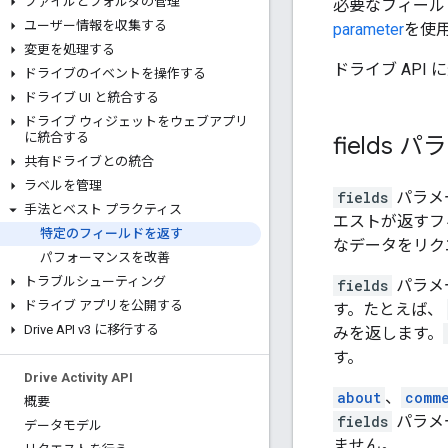
ファイルとフォルダの管理
必要なフィール
ユーザー情報を収集する
parameter
を使
変更を処理する
ドライブ API
ドライブのイベントを操作する
ドライブ UI と統合する
ドライブ ウィジェットをウェブアプリ
に統合する
fields
共有ドライブとの統合
ラベルを管理
fields
パラメ
手法とベスト プラクティス
エストが返すフ
特定のフィールドを返す
なデータをリク
パフォーマンスを改善
トラブルシューティング
fields
パラメ
ドライブ アプリを公開する
す。たとえば、
Drive API v3 に移行する
みを返します。
す。
Drive Activity API
about
、
comm
概要
fields
パラメ
データモデル
ません。