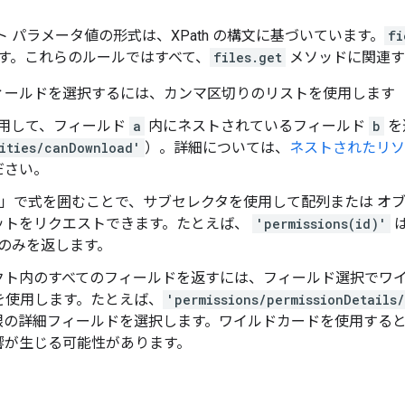
クエスト パラメータ値の形式は、XPath の構文に基づいています。
fi
す。これらのルールではすべて、
files.get
メソッドに関連す
ィールドを選択するには、カンマ区切りのリストを使用します（
用して、フィールド
a
内にネストされているフィールド
b
を
ities/canDownload'
）。詳細については、
ネストされたリソ
ださい。
()」で式を囲むことで、サブセレクタを使用して配列または オ
ットをリクエストできます。たとえば、
'permissions(id)'
は
D のみを返します。
クト内のすべてのフィールドを返すには、フィールド選択でワ
を使用します。たとえば、
'permissions/permissionDetails
限の詳細フィールドを選択します。ワイルドカードを使用する
響が生じる可能性があります。