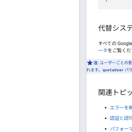
代替システ
すべての Goo
ータ
をご覧くだ
注:
ユーザーごとの割り
れます。
quotaUser
パ
関連トピ
エラーを
認証と認
パフォー