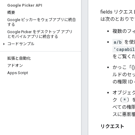
Google Picker API
fields リ
概要
は次のとおりで
Google ピッカーをウェブアプリに統合
する
複数のフ
Google Picker をデスクトップ アプリ
とモバイルアプリに統合する
a/b
を使
コードサンプル
'capabil
をご覧く
拡張と自動化
アドオン
かっこ「
Apps Script
ルドのセ
の権限 I
オブジェ
ク（
*
）
べての権
スに悪影
リクエスト