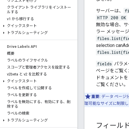
リクエストを行う
クライアント ライブラリをインストー
サーバーは、
f
ルする
HTTP 200 OK
v1 から移行する
無効な場合、サ
クイックスタート
ラー メッセー
トラブルシューティング
files.list(fi
selection 
Drive Labels API
files.list(fi
概要
ラベルのライフサイクル
fields
パラメ
スコープと管理者アクセスを設定する
ページをご覧く
v2beta と v2 を比較する
ドキュメントを
クイックスタート
ご覧ください。
ラベルを作成して公開する
ラベルを更新する
重要:
データ ページ
ラベルを無効にする、有効にする、削
理可能なサイズに制限し
除する
ラベルの検索
トラブルシューティング
フィールド