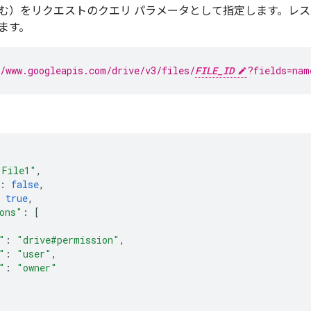
む）をリクエストのクエリ パラメータとして指定します。レスポ
ます。
//www.googleapis.com/drive/v3/files/
FILE_ID
?fields=nam
"File1"
,
:
false
,
true
,
ons"
:
[
"
:
"drive#permission"
,
"
:
"user"
,
"
:
"owner"