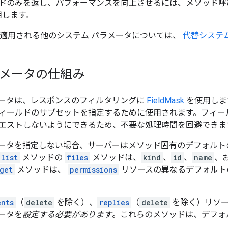
ドのみを返し、パフォーマンスを向上させるには、メソッド
用します。
 に適用される他のシステム パラメータについては、
代替システ
 パラメータの仕組み
ータは、レスポンスのフィルタリングに
FieldMask
を使用しま
ィールドのサブセットを指定するために使用されます。フィー
エストしないようにできるため、不要な処理時間を回避できま
ータを指定しない場合、サーバーはメソッド固有のデフォルト
list
メソッドの
files
メソッドは、
kind
、
id
、
name
、
get
メソッドは、
permissions
リソースの異なるデフォルト
ents
（
delete
を除く）、
replies
（
delete
を除く）リソー
ータを
設定する必要があります
。これらのメソッドは、デフォ