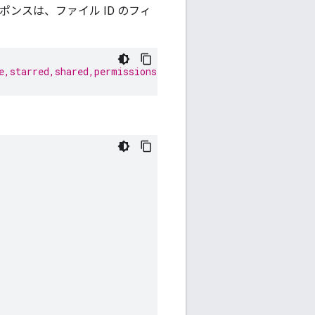
ンスは、ファイル ID のフィ
e,starred,shared,permissions(kind,type,role)