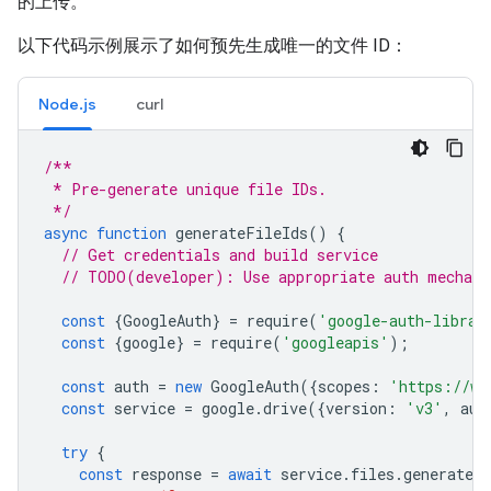
的上传。
以下代码示例展示了如何预先生成唯一的文件 ID：
Node.js
curl
/**
 * Pre-generate unique file IDs.
 */
async
function
generateFileIds
()
{
// Get credentials and build service
// TODO(developer): Use appropriate auth mechani
const
{
GoogleAuth
}
=
require
(
'google-auth-librar
const
{
google
}
=
require
(
'googleapis'
);
const
auth
=
new
GoogleAuth
({
scopes
:
'https://ww
const
service
=
google
.
drive
({
version
:
'v3'
,
aut
try
{
const
response
=
await
service
.
files
.
generateId