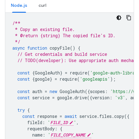
Node.js
curl
/**
 * Copy an existing file.
 * @return {string} The copied file's ID.
 */
async
function
copyFile
()
{
// Get credentials and build service
// TODO(developer): Use appropriate auth mechani
const
{
GoogleAuth
}
=
require
(
'google-auth-librar
const
{
google
}
=
require
(
'googleapis'
);
const
auth
=
new
GoogleAuth
({
scopes
:
'https://ww
const
service
=
google
.
drive
({
version
:
'v3'
,
aut
try
{
const
response
=
await
service
.
files
.
copy
({
fileId
:
'
FILE_ID
'
,
requestBody
:
{
name
:
'
FILE_COPY_NAME
'