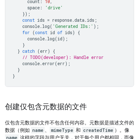
count
:
10
,
space
:
'drive'
});
const
ids
=
response
.
data
.
ids
;
console
.
log
(
'Generated IDs:'
);
for
(
const
id
of
ids
)
{
console
.
log
(
id
);
}
}
catch
(
err
)
{
// TODO(developer): Handle error
console
.
error
(
err
);
}
}
创建仅包含元数据的文件
仅包含元数据的文件不包含任何内容。元数据是描述文件的
数据（例如
name
、
mimeType
和
createdTime
）。像
name
这样的字段与用户无关，对于每个用户都相同，而像