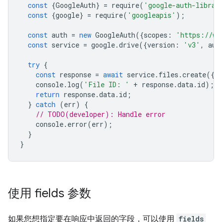
const
{
GoogleAuth
}
=
require
(
'google-auth-librar
const
{
google
}
=
require
(
'googleapis'
);
const
auth
=
new
GoogleAuth
({
scopes
:
'https://ww
const
service
=
google
.
drive
({
version
:
'v3'
,
aut
try
{
const
response
=
await
service
.
files
.
create
({}
console
.
log
(
'File ID: '
+
response
.
data
.
id
);
return
response
.
data
.
id
;
}
catch
(
err
)
{
// TODO(developer): Handle error
console
.
error
(
err
);
}
}
使用 fields 参数
如果您想指定要在响应中返回的字段，可以使用
fields