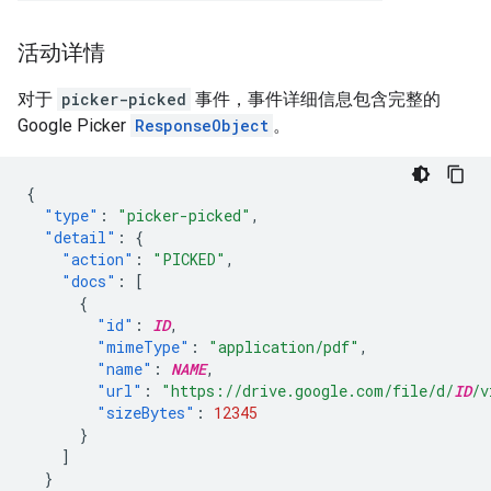
活动详情
对于
picker-picked
事件，事件详细信息包含完整的
Google Picker
ResponseObject
。
{
"type"
:
"picker-picked"
,
"detail"
:
{
"action"
:
"PICKED"
,
"docs"
:
[
{
"id"
:
ID
,
"mimeType"
:
"application/pdf"
,
"name"
:
NAME
,
"url"
:
"https://drive.google.com/file/d/
ID
/v
"sizeBytes"
:
12345
}
]
}