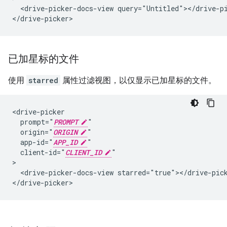
  <drive-picker-docs-view query="Untitled"></drive-pi
已加星标的文件
使用
starred
属性过滤视图，以仅显示已加星标的文件。
<drive-picker

  prompt="
PROMPT
"

  origin="
ORIGIN
"

  app-id="
APP_ID
"

  client-id="
CLIENT_ID
"

>

  <drive-picker-docs-view starred="true"></drive-pick