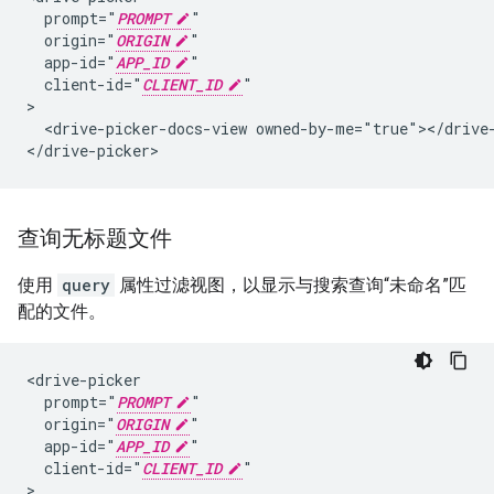
  prompt="
PROMPT
"

  origin="
ORIGIN
"

  app-id="
APP_ID
"

  client-id="
CLIENT_ID
"

>

  <drive-picker-docs-view owned-by-me="true"></drive-
查询无标题文件
使用
query
属性过滤视图，以显示与搜索查询“未命名”匹
配的文件。
<drive-picker

  prompt="
PROMPT
"

  origin="
ORIGIN
"

  app-id="
APP_ID
"

  client-id="
CLIENT_ID
"

>
