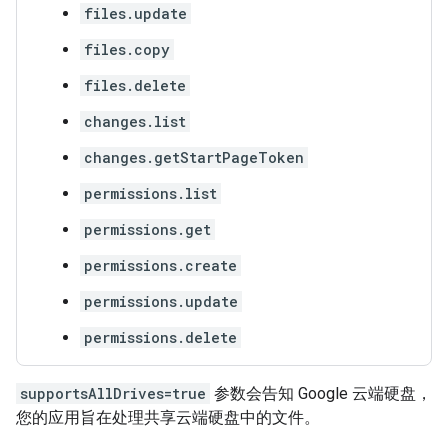
files.update
files.copy
files.delete
changes.list
changes.getStartPageToken
permissions.list
permissions.get
permissions.create
permissions.update
permissions.delete
supportsAllDrives=true
参数会告知 Google 云端硬盘，
您的应用旨在处理共享云端硬盘中的文件。