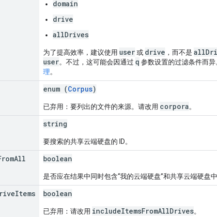
domain
drive
allDrives
user
drive
allDr
为了提高效率，建议使用
或
，而不是
user
q
。不过，这可能会因通过
参数设置的过滤条件而异
理
。
enum (
Corpus
)
corpora
已弃用：要列出的文件的来源。请改用
。
string
要搜索的共享云端硬盘的 ID。
From
All
boolean
是否应在结果中同时包含“我的云端硬盘”和共享云端硬盘
rive
Items
boolean
includeItemsFromAllDrives
已弃用：请改用
。