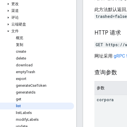
更改
此方法默认返回
渠道
trashed=false
评论
云端硬盘
文件
HTTP 请求
概览
GET https://
复制
create
网址采用
gRPC
delete
download
查询参数
empty
Trash
export
generate
Cse
Token
参数
generate
Ids
corpora
get
list
list
Labels
modify
Labels
update