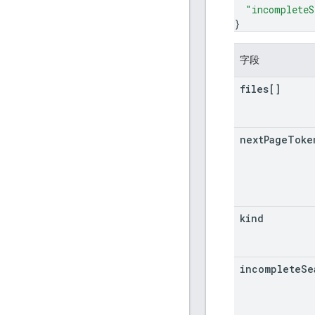
"incompleteS
}
字段
files[]
next
Page
Toke
kind
incomplete
Se