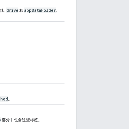
drive
appDataFolder
包括
和
。
。
shed
。
o
部分中包含这些标签。