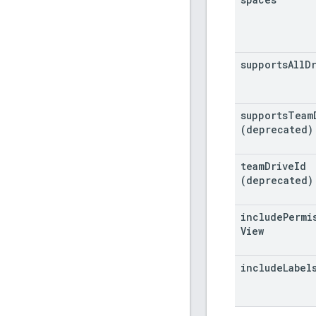
supports
All
D
supports
Team
(deprecated)
team
Drive
Id
(deprecated)
include
Permi
View
include
Label