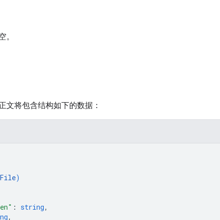
空。
正文将包含结构如下的数据：
File
)
ken"
: 
string
,
ng
,