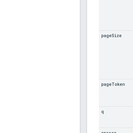
page
Size
page
Token
q
spaces