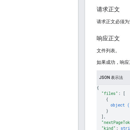
请求正文
请求正文必须为
响应正文
文件列表。
如果成功，响应
JSON 表示法
{
"files"
: 
[
{
object (
}
]
,
"nextPageTo
"kind"
: 
stri