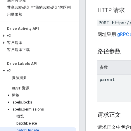
地区分类器
共享云端硬盘与“我的云端硬盘”的区别
HTTP 请求
用量限额
POST https:/
Drive Activity API
网址采用
gRPC
v2
客户端库
客户端库下载
路径参数
Drive Labels API
参数
v2
资源摘要
parent
REST 资源
标签
labels
.
locks
labels
.
permissions
请求正文
概览
batch
Delete
请求正文中包含
batch
Update