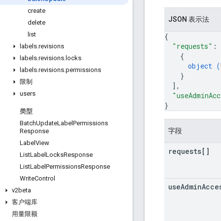
create
JSON 表示法
delete
list
{
"requests"
: 
labels
.
revisions
{
labels
.
revisions
.
locks
object (
labels
.
revisions
.
permissions
}
限制
]
,
users
"useAdminAcc
}
类型
Batch
Update
Label
Permissions
字段
Response
Label
View
requests[]
List
Label
Locks
Response
List
Label
Permissions
Response
Write
Control
use
Admin
Acce
v2beta
客户端库
用量限额