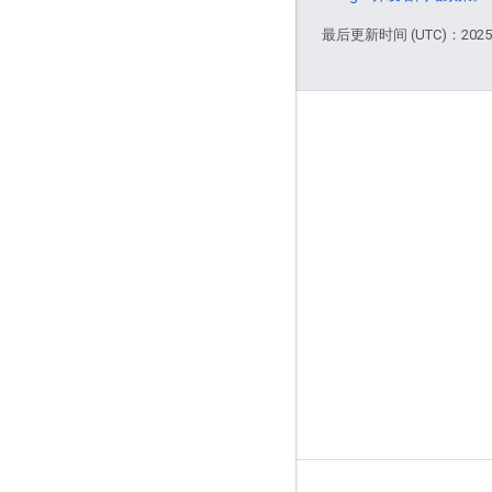
最后更新时间 (UTC)：2025-
互动
Google Developer Program
Google Developer Groups
Google Developer Experts
Accelerators
Google Cloud & NVIDIA