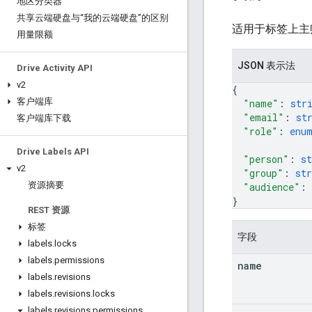
地区分类器
共享云端硬盘与“我的云端硬盘”的区别
适用于标签上主
用量限额
JSON 表示法
Drive Activity API
v2
{
客户端库
"name"
: 
str
"email"
: 
st
客户端库下载
"role"
: 
enu
Drive Labels API
"person"
: 
st
v2
"group"
: 
str
资源摘要
"audience"
: 
}
REST 资源
标签
字段
labels
.
locks
labels
.
permissions
name
labels
.
revisions
labels
.
revisions
.
locks
labels
.
revisions
.
permissions