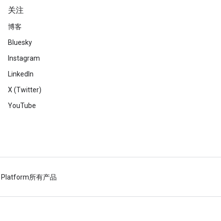
关注
博客
Bluesky
Instagram
LinkedIn
X (Twitter)
YouTube
 Platform
所有产品