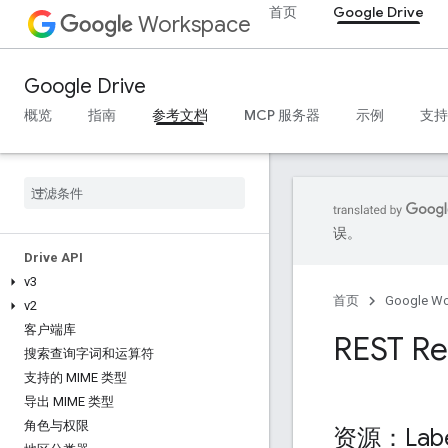
首页
Google Drive
Workspace
Google Drive
概览
指南
参考文档
MCP 服务器
示例
支持
误。
Drive API
v3
首页
Google W
v2
客户端库
REST Re
搜索查询字词和运算符
支持的 MIME 类型
导出 MIME 类型
角色与权限
资源：Labe