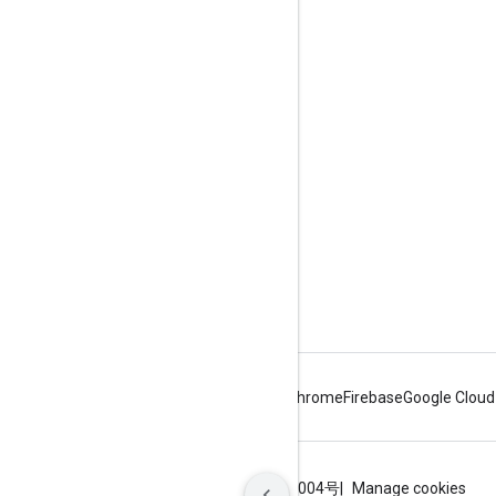
互动
Google Developer Program
Google Developer Groups
Google Developer Experts
Accelerators
Google Cloud & NVIDIA
Android
Chrome
Firebase
Google Cloud
条款
隐私权政策
ICP证合字B2-20070004号
Manage cookies