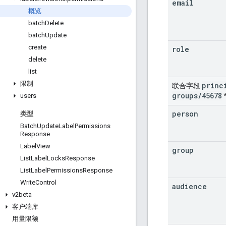
email
概览
batch
Delete
batch
Update
create
role
delete
list
限制
princ
联合字段
groups
/
45678
users
person
类型
Batch
Update
Label
Permissions
Response
Label
View
group
List
Label
Locks
Response
List
Label
Permissions
Response
Write
Control
audience
v2beta
客户端库
用量限额