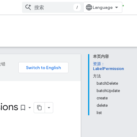
/
本页内容
含错
资源：
LabelPermission
方法
batchDelete
batchUpdate
create
ions
delete
bookmark_border
list