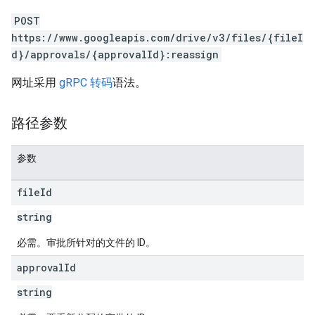
POST
https://www.googleapis.com/drive/v3/files/{fileI
d}/approvals/{approvalId}:reassign
网址采用
gRPC 转码
语法。
路径参数
参数
file
Id
string
必需。审批所针对的文件的 ID。
approval
Id
string