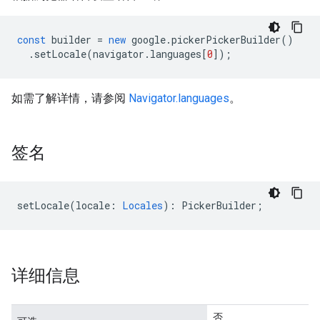
const
builder
=
new
google
.
pickerPickerBuilder
()
.
setLocale
(
navigator
.
languages
[
0
]);
如需了解详情，请参阅
Navigator.languages
。
签名
setLocale
(
locale
:
Locales
)
:
PickerBuilder
;
详细信息
否