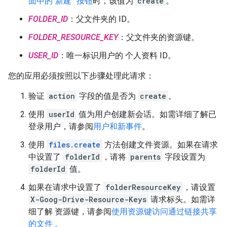
面中的“新建” 按钮
时，该值为
create
。
FOLDER_ID
：父文件夹的 ID。
FOLDER_RESOURCE_KEY
：父文件夹的资源键。
USER_ID
：唯一标识用户的 个人资料 ID。
您的应用必须按照以下步骤处理此请求：
验证
action
字段的值是否为
create
。
使用
userId
值为用户创建新会话。如需详细了解已
登录用户，请参阅
用户和新事件
。
使用
files.create
方法创建文件资源。如果在请求
中设置了
folderId
，请将
parents
字段设置为
folderId
值。
如果在请求中设置了
folderResourceKey
，请设置
X-Goog-Drive-Resource-Keys
请求标头。如需详
细了解 资源键，请参阅
使用资源键访问通过链接共享
的文件 。