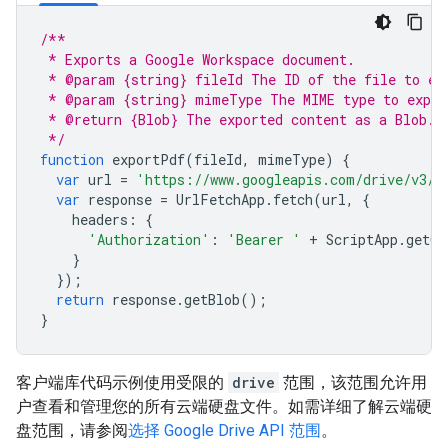
/**
 * Exports a Google Workspace document.
 * @param {string} fileId The ID of the file to ex
 * @param {string} mimeType The MIME type to expor
 * @return {Blob} The exported content as a Blob.
 */
function
exportPdf
(
fileId
,
mimeType
)
{
var
url
=
'https://www.googleapis.com/drive/v3/f
var
response
=
UrlFetchApp
.
fetch
(
url
,
{
headers
:
{
'Authorization'
:
'Bearer '
+
ScriptApp
.
getOA
}
});
return
response
.
getBlob
();
}
客户端库代码示例使用受限的
drive
范围，该范围允许用
户查看和管理您的所有云端硬盘文件。如需详细了解云端硬
盘范围，请参阅
选择 Google Drive API 范围
。