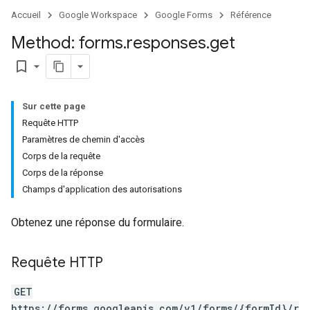
Accueil
Google Workspace
Google Forms
Référence
Method: forms
.
responses
.
get
bookmark_border
Sur cette page
Requête HTTP
Paramètres de chemin d'accès
Corps de la requête
Corps de la réponse
Champs d'application des autorisations
Obtenez une réponse du formulaire.
Requête HTTP
GET
https://forms.googleapis.com/v1/forms/{formId}/r