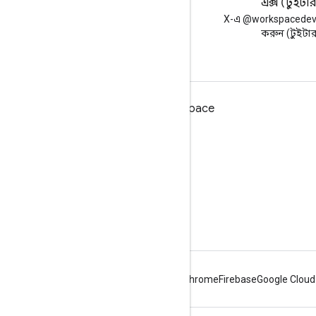
ব্লগ
এক্স (টুইটা
Google Workspace Developers
X-এ @workspacedev
ব্লগ পড়ুন
করুন (টুইটা
ডেভেলপারদের জন্য Google Workspace
প্ল্যাটফর্ম ওভারভিউ
বিকাশকারী পণ্য
রিলিজ নোট
বিকাশকারী সমর্থন
সেবা পাবার শর্ত
Android
Chrome
Firebase
Google Cloud