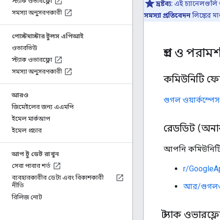
স্ট্যাক ওভারফ্লো
দ্রষ্টব্য:
এই চ্যানেলগুলি শ
সমস্যা অনুসরণকারী
সমস্যা প্রতিবেদন
লিঙ্কের ম
পোস্টমাস্টার টুলস এপিআই
ওভারভিউ
প্রশ্ন ও পরামর্
স্ট্যাক ওভারফ্লো
সমস্যা অনুসরণকারী
কমিউনিটি ফো
আরও
গুগল ওয়ার্কস্প
জিমেইলের জন্য এএমপি
ইমেল মার্কআপ
রেডডিট (অনানু
ইমেল প্রচার
আপনি কমিউনিটি-
আপ টু ডেট রাখুন
সেবা পাবার শর্ত
r/GoogleA
ব্যবহারকারীর ডেটা এবং বিকাশকারী
আর/গুগলওয
নীতি
রিলিজ নোট
স্ট্যাক ওভারফ্ল