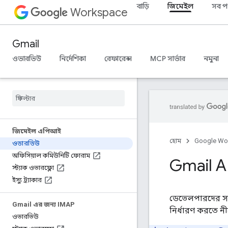
বাড়ি
জিমেইল
সব প
Workspace
Gmail
ওভারভিউ
নির্দেশিকা
রেফারেন্স
MCP সার্ভার
নমুনা
জিমেইল এপিআই
হোম
Google Wo
ওভারভিউ
অফিসিয়াল কমিউনিটি ফোরাম
Gmail AP
স্ট্যাক ওভারফ্লো
ইস্যু ট্র্যাকার
ডেভেলপারদের সহায়
Gmail এর জন্য IMAP
নির্ধারণ করতে নী
ওভারভিউ