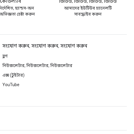
কোডল্যাব
ভিডিও, ভিডিও, ভিডিও, ভিডিও
র্দেশিত, হ্যান্ডস-অন
আমাদের ইউটিউব চ্যানেলটি
ভিজ্ঞতা চেষ্টা করুন
সাবস্ক্রাইব করুন
সংযোগ করুন, সংযোগ করুন, সংযোগ করুন
ব্লগ
নিউজলেটার, নিউজলেটার, নিউজলেটার
এক্স (টুইটার)
YouTube