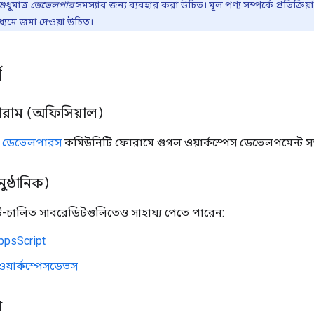
ুধুমাত্র
ডেভেলপার
সমস্যার জন্য ব্যবহার করা উচিত। মূল পণ্য সম্পর্কে প্রতিক্রিয
াধ্যমে জমা দেওয়া উচিত।
শ
রাম (অফিসিয়াল)
েস ডেভেলপারস
কমিউনিটি ফোরামে গুগল ওয়ার্কস্পেস ডেভেলপমেন্ট 
ষ্ঠানিক)
চালিত সাবরেডিটগুলিতেও সাহায্য পেতে পারেন:
ppsScript
়ার্কস্পেসডেভস
ো