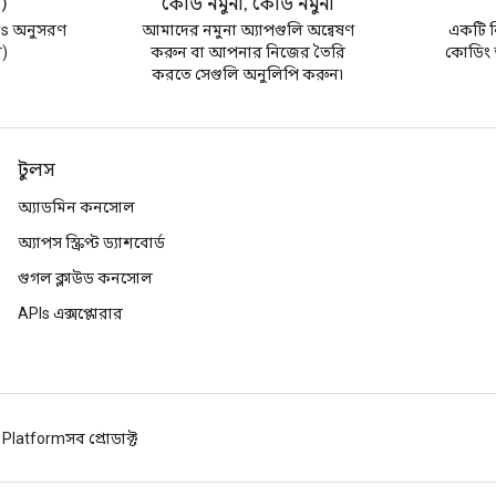
র)
কোড নমুনা, কোড নমুনা
s অনুসরণ
আমাদের নমুনা অ্যাপগুলি অন্বেষণ
একটি নি
র)
করুন বা আপনার নিজের তৈরি
কোডিং অ
করতে সেগুলি অনুলিপি করুন৷
টুলস
অ্যাডমিন কনসোল
অ্যাপস স্ক্রিপ্ট ড্যাশবোর্ড
গুগল ক্লাউড কনসোল
APIs এক্সপ্লোরার
 Platform
সব প্রোডাক্ট