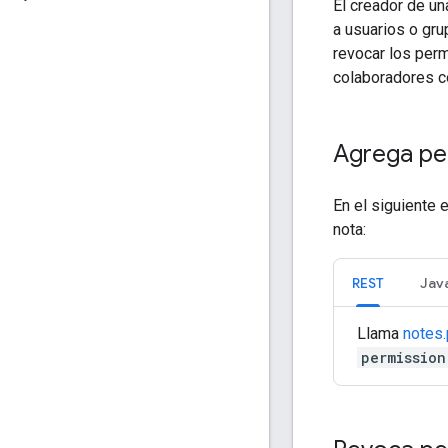
El creador de un
a usuarios o gru
revocar los perm
colaboradores c
Agrega pe
En el siguiente
nota:
REST
Jav
Llama
notes
permission