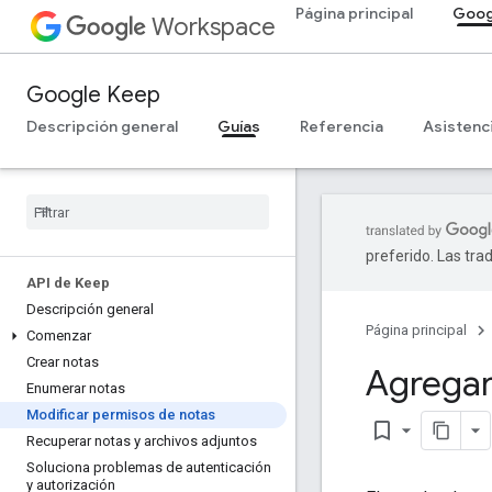
Página principal
Goog
Workspace
Google Keep
Descripción general
Guías
Referencia
Asistenc
preferido. Las tra
API de Keep
Descripción general
Página principal
Comenzar
Crear notas
Agregar
Enumerar notas
Modificar permisos de notas
bookmark_border
Recuperar notas y archivos adjuntos
Soluciona problemas de autenticación
y autorización