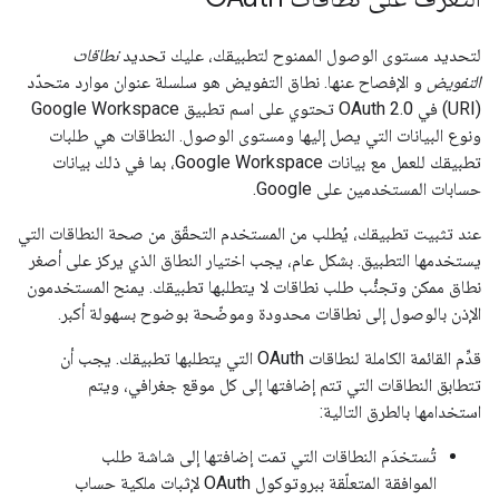
لتحديد مستوى الوصول الممنوح لتطبيقك، عليك تحديد
نطاقات
التفويض
و الإفصاح عنها. نطاق التفويض هو سلسلة عنوان موارد متحدّد
(URI) في OAuth 2.0 تحتوي على اسم تطبيق Google Workspace
ونوع البيانات التي يصل إليها ومستوى الوصول. النطاقات هي طلبات
تطبيقك للعمل مع بيانات Google Workspace، بما في ذلك بيانات
حسابات المستخدمين على Google.
عند تثبيت تطبيقك، يُطلب من المستخدم التحقّق من صحة النطاقات التي
يستخدمها التطبيق. بشكل عام، يجب اختيار النطاق الذي يركز على أصغر
نطاق ممكن وتجنُّب طلب نطاقات لا يتطلبها تطبيقك. يمنح المستخدمون
الإذن بالوصول إلى نطاقات محدودة وموضّحة بوضوح بسهولة أكبر.
قدِّم القائمة الكاملة لنطاقات OAuth التي يتطلبها تطبيقك. يجب أن
تتطابق النطاقات التي تتم إضافتها إلى كل موقع جغرافي، ويتم
استخدامها بالطرق التالية:
تُستخدَم النطاقات التي تمت إضافتها إلى شاشة طلب
الموافقة المتعلّقة ببروتوكول OAuth لإثبات ملكية حساب