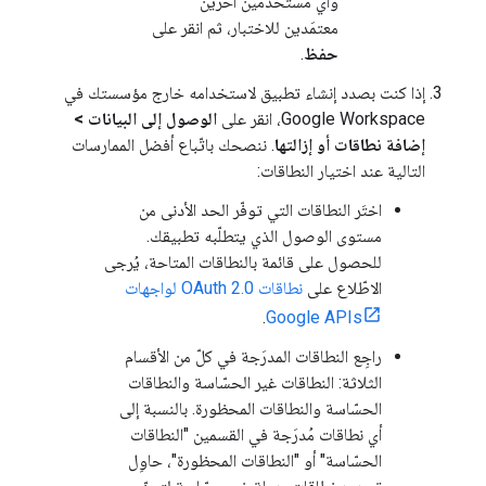
وأي مستخدمين آخرين
معتمَدين للاختبار، ثم انقر على
حفظ
.
إذا كنت بصدد إنشاء تطبيق لاستخدامه خارج مؤسستك في
Google Workspace، انقر على
الوصول إلى البيانات
>
إضافة نطاقات أو إزالتها
. ننصحك باتّباع أفضل الممارسات
التالية عند اختيار النطاقات:
اختَر النطاقات التي توفّر الحد الأدنى من
مستوى الوصول الذي يتطلّبه تطبيقك.
للحصول على قائمة بالنطاقات المتاحة، يُرجى
الاطّلاع على
نطاقات OAuth 2.0 لواجهات
.
Google APIs
راجِع النطاقات المدرَجة في كلّ من الأقسام
الثلاثة: النطاقات غير الحسّاسة والنطاقات
الحسّاسة والنطاقات المحظورة. بالنسبة إلى
أي نطاقات مُدرَجة في القسمين "النطاقات
الحسّاسة" أو "النطاقات المحظورة"، حاوِل