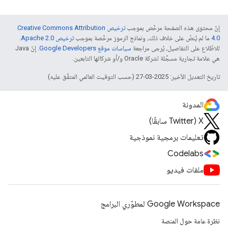
إنّ محتوى هذه الصفحة مرخّص بموجب
ترخيص Creative Commons Attribution
4.0‏
ما لم يُنصّ على خلاف ذلك، ونماذج الرموز مرخّصة بموجب
ترخيص Apache 2.0‏
.
للاطّلاع على التفاصيل، يُرجى مراجعة
سياسات موقع Google Developers‏
. إنّ Java
هي علامة تجارية مسجَّلة لشركة Oracle و/أو شركائها التابعين.
تاريخ التعديل الأخير: 2025-03-27 (حسب التوقيت العالمي المتفَّق عليه)
المدونة
‫X ‏(Twitter سابقًا)
تعليمات برمجية نموذجية
Codelabs
ملفات فيديو
Google Workspace لمطوّري البرامج
نظرة عامة حول المنصة