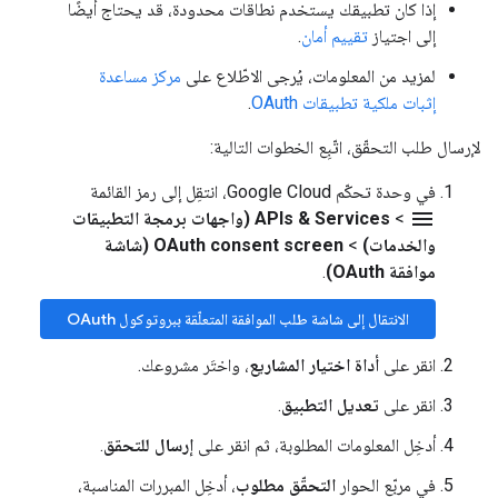
إذا كان تطبيقك يستخدم نطاقات محدودة، قد يحتاج أيضًا
إلى اجتياز
تقييم أمان
.
لمزيد من المعلومات، يُرجى الاطّلاع على
مركز مساعدة
إثبات ملكية تطبيقات OAuth
.
لإرسال طلب التحقّق، اتّبِع الخطوات التالية:
في وحدة تحكّم Google Cloud، انتقِل إلى رمز القائمة
menu
>
APIs & Services (واجهات برمجة التطبيقات
والخدمات)
>
OAuth consent screen (شاشة
موافقة OAuth)
.
الانتقال إلى شاشة طلب الموافقة المتعلّقة ببروتوكول OAuth
انقر على
أداة اختيار المشاريع
، واختَر مشروعك.
انقر على
تعديل التطبيق
.
أدخِل المعلومات المطلوبة، ثم انقر على
إرسال للتحقق
.
في مربّع الحوار
التحقّق مطلوب
، أدخِل المبررات المناسبة،