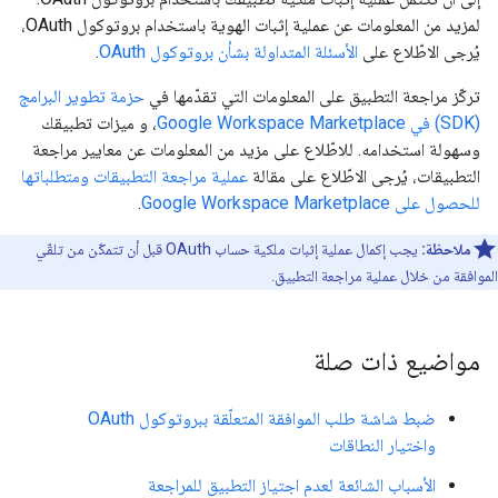
لمزيد من المعلومات عن عملية إثبات الهوية باستخدام بروتوكول OAuth،
يُرجى الاطّلاع على
الأسئلة المتداولة بشأن بروتوكول OAuth
.
تركّز مراجعة التطبيق على المعلومات التي تقدّمها في
حزمة تطوير البرامج
(SDK) في Google Workspace Marketplace
، و ميزات تطبيقك
وسهولة استخدامه. للاطّلاع على مزيد من المعلومات عن معايير مراجعة
التطبيقات، يُرجى الاطّلاع على مقالة
عملية مراجعة التطبيقات ومتطلباتها
للحصول على Google Workspace Marketplace
.
ملاحظة:
يجب إكمال عملية إثبات ملكية حساب OAuth قبل أن تتمكّن من تلقّي
الموافقة من خلال عملية مراجعة التطبيق.
مواضيع ذات صلة
ضبط شاشة طلب الموافقة المتعلّقة ببروتوكول OAuth
واختيار النطاقات
الأسباب الشائعة لعدم اجتياز التطبيق للمراجعة