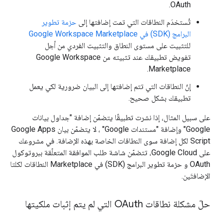
OAuth.
تُستخدَم النطاقات التي تمت إضافتها إلى
حزمة تطوير
البرامج (SDK) في Google Workspace Marketplace
للتثبيت على مستوى النطاق والتثبيت الفردي من أجل
تفويض تطبيقك عند تثبيته من Google Workspace
Marketplace.
إنّ النطاقات التي تتم إضافتها إلى البيان ضرورية لكي يعمل
تطبيقك بشكل صحيح.
على سبيل المثال، إذا نشرت تطبيقًا يتضمّن إضافة "جداول بيانات
Google" وإضافة "مستندات Google" ، لا يتضمّن بيان Google Apps
Script لكل إضافة سوى النطاقات الخاصة بهذه الإضافة. في مشروعك
على Google Cloud، تتضمّن شاشة طلب الموافقة المتعلّقة ببروتوكول
OAuth و حزمة تطوير البرامج (SDK) في Marketplace النطاقات لكلتا
الإضافتَين.
حلّ مشكلة نطاقات OAuth التي لم يتم إثبات ملكيتها