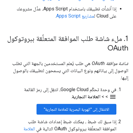
إذا أنشأت تطبيقك باستخدام Apps Script، عدِّل مشروعك
على Cloud ل
مشاريع Apps Script
.
1
.
ملء شاشة طلب الموافقة المتعلّقة ببروتوكول
OAuth
شاشة موافقة OAuth
هي طلب يُعلم المستخدمين بالجهة التي تطلب
الوصول إلى بياناتهم ونوع البيانات التي يسمحون لتطبيقك بالوصول
إليها.
في وحدة تحكّم Google Cloud، انتقِل إلى رمز القائمة
menu
>
>
العلامة التجارية
.
الانتقال إلى "الهوية البصرية للعلامة التجارية"
إذا سبق لك ضبط ، يمكنك ضبط إعدادات شاشة طلب
الموافقة المتعلّقة ببروتوكول OAuth التالية في
العلامة