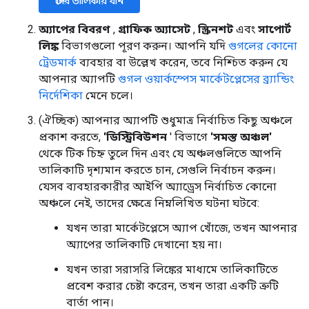
স্টোর তালিকায় যান
অ্যাপের বিবরণ
,
গ্রাফিক অ্যাসেট
,
স্ক্রিনশট
এবং
সাপোর্ট
লিঙ্ক
বিভাগগুলো পূরণ করুন। আপনি যদি
গুগলের কোনো
ট্রেডমার্ক
ব্যবহার বা উল্লেখ করেন, তবে নিশ্চিত করুন যে
আপনার অ্যাপটি
গুগল ওয়ার্কস্পেস মার্কেটপ্লেসের ব্র্যান্ডিং
নির্দেশিকা
মেনে চলে।
(ঐচ্ছিক) আপনার অ্যাপটি শুধুমাত্র নির্বাচিত কিছু অঞ্চলে
প্রকাশ করতে,
'ডিস্ট্রিবিউশন
' বিভাগে
'সমস্ত অঞ্চল'
থেকে টিক চিহ্ন তুলে দিন এবং যে অঞ্চলগুলিতে আপনি
তালিকাটি দৃশ্যমান করতে চান, সেগুলি নির্বাচন করুন।
যেসব ব্যবহারকারীর আইপি অ্যাড্রেস নির্বাচিত কোনো
অঞ্চলে নেই, তাদের ক্ষেত্রে নিম্নলিখিত ঘটনা ঘটবে:
যখন তারা মার্কেটপ্লেসে অ্যাপ খোঁজে, তখন আপনার
অ্যাপের তালিকাটি দেখানো হয় না।
যখন তারা সরাসরি লিঙ্কের মাধ্যমে তালিকাটিতে
প্রবেশ করার চেষ্টা করেন, তখন তারা একটি ত্রুটি
বার্তা পান।