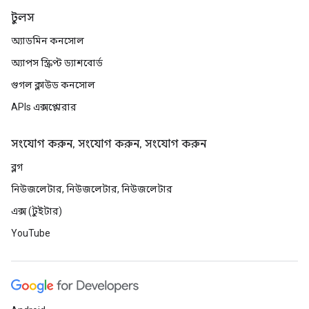
টুলস
অ্যাডমিন কনসোল
অ্যাপস স্ক্রিপ্ট ড্যাশবোর্ড
গুগল ক্লাউড কনসোল
APIs এক্সপ্লোরার
সংযোগ করুন, সংযোগ করুন, সংযোগ করুন
ব্লগ
নিউজলেটার, নিউজলেটার, নিউজলেটার
এক্স (টুইটার)
YouTube