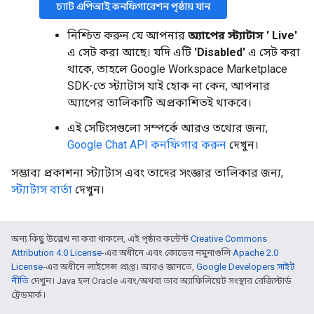
চ্যাট এপিআই কনফিগারেশন পৃষ্ঠায় যান
নিশ্চিত করুন যে আপনার
অ্যাপের স্ট্যাটাস '
Live'
এ সেট করা আছে। যদি এটি
'Disabled'
এ সেট করা
থাকে, তাহলে Google Workspace Marketplace
SDK-তে স্ট্যাটাস যাই হোক না কেন, আপনার
অ্যাপের তালিকাটি অপ্রকাশিতই থাকবে।
এই সেটিংসগুলো সম্পর্কে আরও তথ্যের জন্য,
Google Chat API কনফিগার করুন
দেখুন।
সম্ভাব্য প্রকাশনা স্ট্যাটাস এবং তাদের সংজ্ঞার তালিকার জন্য,
স্ট্যাটাস বার্তা
দেখুন।
অন্য কিছু উল্লেখ না করা থাকলে, এই পৃষ্ঠার কন্টেন্ট
Creative Commons
Attribution 4.0 License
-এর অধীনে এবং কোডের নমুনাগুলি
Apache 2.0
License
-এর অধীনে লাইসেন্স প্রাপ্ত। আরও জানতে,
Google Developers সাইট
নীতি
দেখুন। Java হল Oracle এবং/অথবা তার অ্যাফিলিয়েট সংস্থার রেজিস্টার্ড
ট্রেডমার্ক।