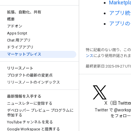
Market
拡張、自動化、共有
アプリ統
概要
アプリの
アドオン
Apps Script
Chat 用アプリ
ドライブアプリ
特に記載のない限り、こ
マーケットプレイス
ンス
により使用許諾され
最終更新日 2025-09-27 U
リリースノート
プロダクトの最新の変更点
リリースノートのインデックス
最新情報を入手する
ブログ
X（旧 Twitt
ニュースレターに登録する
Google Workspace Developers
Twitter で @works
デベロッパー プレビュー プログラムに
参加する
ブログを読む
をフォロー
You
Tube チャンネルを見る
Google Workspace と提携する