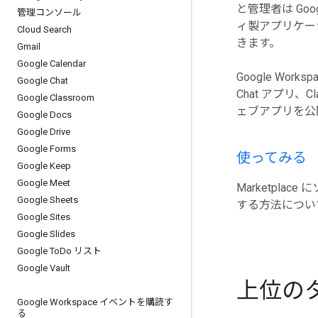
と管理者は Goo
管理コンソール
ィ製アプリケー
Cloud Search
きます。
Gmail
Google Calendar
Google Wor
Google Chat
Chat アプリ、
Google Classroom
ェブアプリを公
Google Docs
Google Drive
Google Forms
使ってみる
Google Keep
Google Meet
Marketpla
Google Sheets
する方法につい
Google Sites
Google Slides
Google To
Do リスト
Google Vault
上位の
Google Workspace イベントを購読す
る