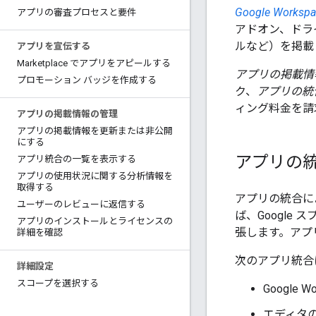
Google Workspa
アプリの審査プロセスと要件
アドオン、ドラ
ルなど）を掲載
アプリを宣伝する
Marketplace でアプリをアピールする
アプリの掲載情
プロモーション バッジを作成する
ク、
アプリの統
ィング料金を請
アプリの掲載情報の管理
アプリの掲載情報を更新または非公開
にする
アプリの
アプリ統合の一覧を表示する
アプリの使用状況に関する分析情報を
取得する
アプリの統合によ
ユーザーのレビューに返信する
ば、Googl
アプリのインストールとライセンスの
張します。アプ
詳細を確認
次のアプリ統合に
詳細設定
スコープを選択する
Google 
エディタ