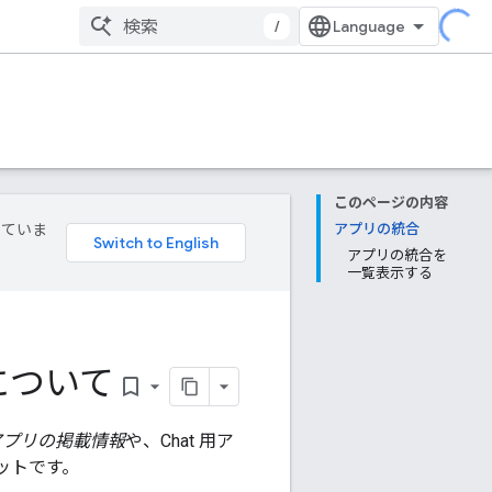
/
このページの内容
していま
アプリの統合
アプリの統合を
一覧表示する
K について
bookmark_border
アプリの掲載情報
や、Chat 用ア
キットです。