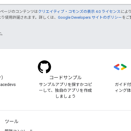
のページのコンテンツは
クリエイティブ・コモンズの表示 4.0 ライセンス
によ
より使用許諾されます。詳しくは、
Google Developers サイトのポリシー
をご覧
TC。
er）
コードサンプル
pacedevs
サンプルアプリを探すかコピ
ガイド
ーして、独自のアプリを作成
ィング
しましょう
ツール