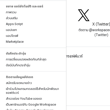
ขยาย แชร์อัตโนมัติ และแชร์
ภาพรวม
ส่วนเสริม
บล็อก
X (Twitter
Apps Script
แอปแชท
อ่านบล็อกของนักพัฒนาซอฟต์แวร์
ติดตาม @workspace
Google Workspace
(Twitter)
แอปไดรฟ์
Marketplace
บันทึกประจำรุ่น
Google Workspace สําหรับนักพัฒนาซอฟต์แวร์
การเปลี่ยนแปลงผลิตภัณฑ์ล่าสุด
ภาพรวมของแพลตฟอร์ม
ดัชนีบันทึกประจำรุ่น
ผลิตภัณฑ์สําหรับนักพัฒนาซอฟต์แวร์
ติดตามข้อมูลอัปเดต
บันทึกประจำรุ่น
สมัครรับจดหมายข่าว
การสนับสนุนสำหรับนักพัฒนาซอฟต์แวร์
เข้าร่วมโปรแกรมทดลองใช้สําหรับนักพัฒนา
ซอฟต์แวร์
ข้อกำหนดในการให้บริการ
สํารวจช่อง You
Tube ของเรา
เป็นพาร์ทเนอร์กับ Google Workspace