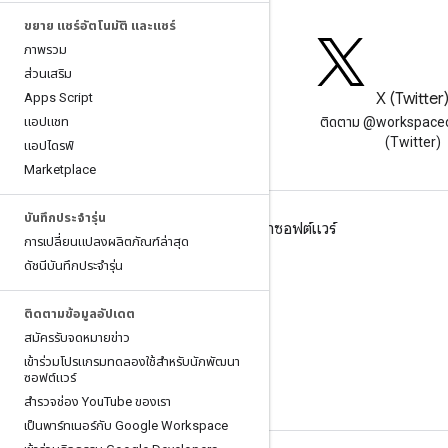
ขยาย แชร์อัตโนมัติ และแชร์
ภาพรวม
ส่วนเสริม
บล็อก
X (Twitter
Apps Script
แอปแชท
อ่านบล็อกของนักพัฒนาซอฟต์แวร์
ติดตาม @workspace
Google Workspace
(Twitter)
แอปไดรฟ์
Marketplace
บันทึกประจำรุ่น
Google Workspace สําหรับนักพัฒนาซอฟต์แวร์
การเปลี่ยนแปลงผลิตภัณฑ์ล่าสุด
ภาพรวมของแพลตฟอร์ม
ดัชนีบันทึกประจำรุ่น
ผลิตภัณฑ์สําหรับนักพัฒนาซอฟต์แวร์
ติดตามข้อมูลอัปเดต
บันทึกประจำรุ่น
สมัครรับจดหมายข่าว
การสนับสนุนสำหรับนักพัฒนาซอฟต์แวร์
เข้าร่วมโปรแกรมทดลองใช้สําหรับนักพัฒนา
ซอฟต์แวร์
ข้อกำหนดในการให้บริการ
สํารวจช่อง You
Tube ของเรา
เป็นพาร์ทเนอร์กับ Google Workspace