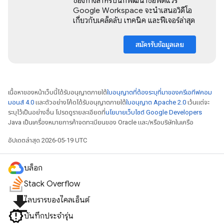
ช่องทางสําหรับนักพัฒนาซอฟต์แวร์
Google Workspace จะนําเสนอวิดีโอ
เกี่ยวกับเคล็ดลับ เทคนิค และฟีเจอร์ล่าสุด
สมัครรับข้อมูลเลย
เนื้อหาของหน้าเว็บนี้ได้รับอนุญาตภายใต้
ใบอนุญาตที่ต้องระบุที่มาของครีเอทีฟคอม
มอนส์ 4.0
และตัวอย่างโค้ดได้รับอนุญาตภายใต้
ใบอนุญาต Apache 2.0
เว้นแต่จะ
ระบุไว้เป็นอย่างอื่น โปรดดูรายละเอียดที่
นโยบายเว็บไซต์ Google Developers
Java เป็นเครื่องหมายการค้าจดทะเบียนของ Oracle และ/หรือบริษัทในเครือ
อัปเดตล่าสุด 2026-05-19 UTC
บล็อก
Stack Overflow
file_download
ไลบรารีของไคลเอ็นต์
บันทึกประจำรุ่น