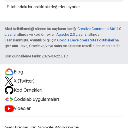
E-tablodaki bir aralıktaki değerleri ayarlar.
Aksi belirtilmediği sürece bu sayfanın içeriği
Creative Commons Atıf 4.0
Lisansı
altında ve kod örnekleri
Apache 2.0 Lisansı
altında
lisanslanmıştır. Ayrıntılı bilgi için
Google Developers Site Politikaları
'na
göz atın. Java, Oracle ve/veya satış ortaklarının tescilli ticari markasıdır.
Son güncelleme tarihi: 2025-03-22 UTC.
Blog
X (Twitter)
Kod Örnekleri
Codelab uygulamaları
Videolar
Geliştiriciler için Google Workspace