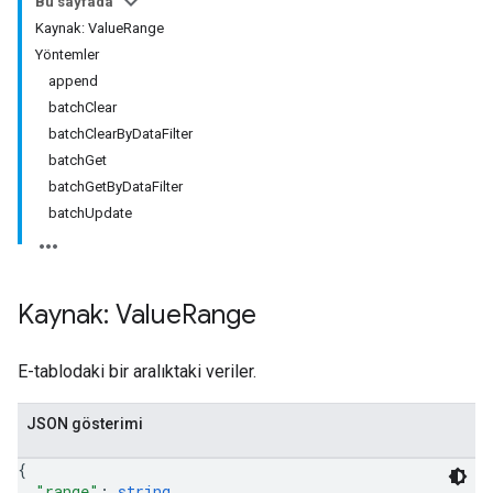
Bu sayfada
Kaynak: ValueRange
Yöntemler
append
batchClear
batchClearByDataFilter
batchGet
batchGetByDataFilter
batchUpdate
Kaynak: Value
Range
E-tablodaki bir aralıktaki veriler.
JSON gösterimi
{
"range"
: 
string
,