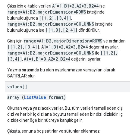
A1=1,B1=2,A2=3,B2=4
Çıkış için e-tablo verileri
ise
range=A1:B2,majorDimension=ROWS
isteğinde
[[1,2],[3,4]]
bulunulduğunda
,
range=A1:B2,majorDimension=COLUMNS
isteğinde
[[1,3],[2,4]]
bulunulduğunda ise
döndürülür.
range=A1:B2,majorDimension=ROWS
Giriş için
ve ardından
[[1,2],[3,4]]
A1=1,B1=2,A2=3,B2=4
,
değerini ayarlar.
range=A1:B2,majorDimension=COLUMNS
[[1,2],
ile
[3,4]]
A1=1,B1=3,A2=2,B2=4
,
değerini ayarlar.
Yazma sırasında bu alan ayarlanmazsa varsayılan olarak
SATIRLAR olur.
values[]
array (
ListValue
format)
Okunan veya yazılacak veriler. Bu, tüm verileri temsil eden dış
dizi ve her bir iç dizi ana boyutu temsil eden bir dizi dizisidir. İç
dizideki her öğe bir hücreye karşılık gelir.
Çıkışta, sonuna boş satırlar ve sütunlar eklenmez.