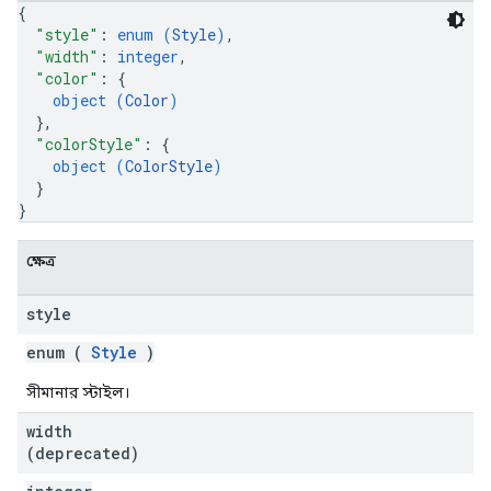
{
"style"
: 
enum (
Style
)
,
"width"
: 
integer
,
"color"
: 
{
object (
Color
)
}
,
"colorStyle"
: 
{
object (
ColorStyle
)
}
}
ক্ষেত্র
style
enum (
Style
)
সীমানার স্টাইল।
width
(deprecated)