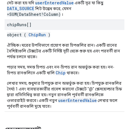
userEnteredValue
সেট করা হয় যদি
একটি সূত্র যা কিছু
DATA_SOURCE
শিট উল্লেখ করে, যেমন
=SUM(DataSheet!Column)
।
chip
Runs[]
object (
ChipRun
)
ঐচ্ছিক। ঘরের উপবিভাগে প্রয়োগ করা চিপগুলির রান। একটি রানের
বৈশিষ্ট্যগুলি টেক্সটের একটি নির্দিষ্ট সূচী থেকে শুরু হয় এবং পরবর্তী রান
পর্যন্ত চলতে থাকে।
পড়ার সময়, সমস্ত চিপড এবং নন-চিপড রান অন্তর্ভুক্ত করা হয়। নন-
Chip
চিপড রানগুলিতে একটি খালি
থাকবে।
লেখার সময়, শুধুমাত্র চিপযুক্ত রান অন্তর্ভুক্ত করা হয়। চিপযুক্ত রানগুলির
দৈর্ঘ্য 1 এবং ব্যবহারকারীর প্রবেশ করানো টেক্সটে "@" প্লেসহোল্ডার চিহ্ন
দ্বারা প্রতিনিধিত্ব করা হয়। নতুন রানগুলি পূর্ববর্তী রানগুলিকে
userEnteredValue
ওভাররাইট করবে। একটি নতুন
লেখার ফলে
পূর্ববর্তী রানগুলি মুছে যাবে।