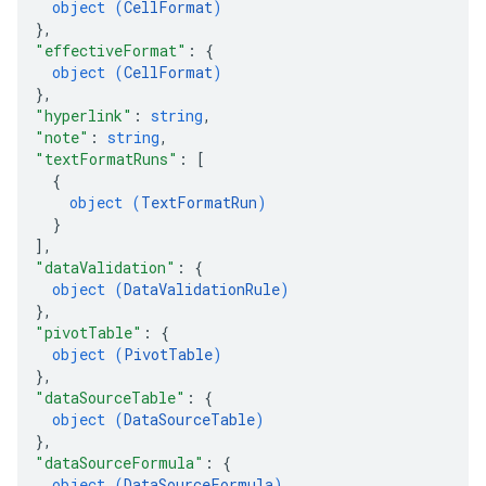
object (
CellFormat
)
}
,
"effectiveFormat"
: 
{
object (
CellFormat
)
}
,
"hyperlink"
: 
string
,
"note"
: 
string
,
"textFormatRuns"
: 
[
{
object (
TextFormatRun
)
}
]
,
"dataValidation"
: 
{
object (
DataValidationRule
)
}
,
"pivotTable"
: 
{
object (
PivotTable
)
}
,
"dataSourceTable"
: 
{
object (
DataSourceTable
)
}
,
"dataSourceFormula"
: 
{
object (
DataSourceFormula
)