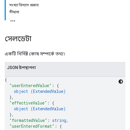
সংখ্যা বিন্যাস প্রকার
সীমানা
সেলডেটা
একটি নির্দিষ্ট কোষ সম্পর্কে তথ্য।
JSON উপস্থাপনা
{
"userEnteredValue"
: 
{
object (
ExtendedValue
)
}
,
"effectiveValue"
: 
{
object (
ExtendedValue
)
}
,
"formattedValue"
: 
string
,
"userEnteredFormat"
: 
{