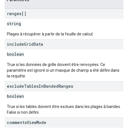
ranges[]
string
Plages à récupérer à partir de la feuille de calcul.
include
Grid
Data
boolean
True si les données de grille doivent être renvoyées. Ce
paramètre est ignoré si un masque de champ a été défini dans
la requête.
exclude
Tables
In
Banded
Ranges
boolean
True si les tables doivent être exclues dans les plages à bandes.
False si non défini.
comments
View
Mode