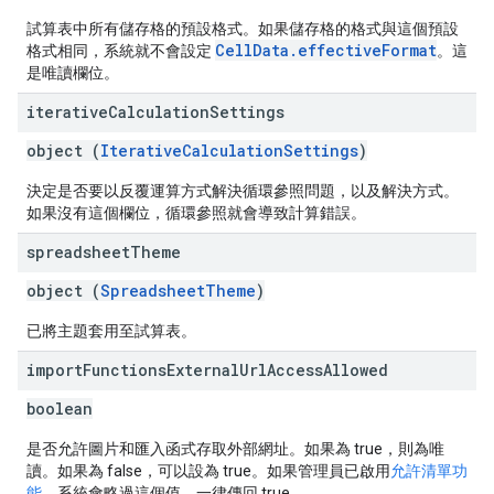
試算表中所有儲存格的預設格式。如果儲存格的格式與這個預設
CellData.effectiveFormat
格式相同，系統就不會設定
。這
是唯讀欄位。
iterative
Calculation
Settings
object (
IterativeCalculationSettings
)
決定是否要以反覆運算方式解決循環參照問題，以及解決方式。
如果沒有這個欄位，循環參照就會導致計算錯誤。
spreadsheet
Theme
object (
SpreadsheetTheme
)
已將主題套用至試算表。
import
Functions
External
Url
Access
Allowed
boolean
是否允許圖片和匯入函式存取外部網址。如果為 true，則為唯
讀。如果為 false，可以設為 true。如果管理員已啟用
允許清單功
能
，系統會略過這個值，一律傳回 true。