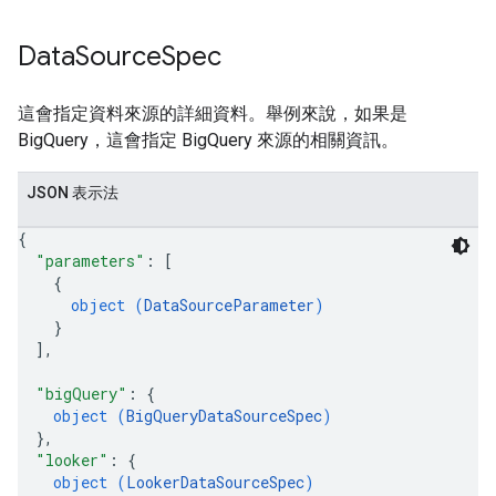
Data
Source
Spec
這會指定資料來源的詳細資料。舉例來說，如果是
BigQuery，這會指定 BigQuery 來源的相關資訊。
JSON 表示法
{
"parameters"
: 
[
{
object (
DataSourceParameter
)
}
]
,
"bigQuery"
: 
{
object (
BigQueryDataSourceSpec
)
}
,
"looker"
: 
{
object (
LookerDataSourceSpec
)