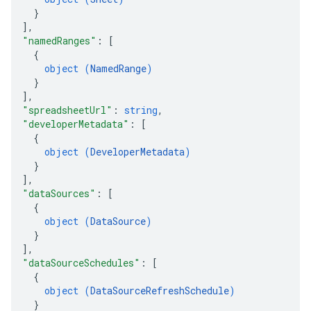
}
]
,
"namedRanges"
: 
[
{
object (
NamedRange
)
}
]
,
"spreadsheetUrl"
: 
string
,
"developerMetadata"
: 
[
{
object (
DeveloperMetadata
)
}
]
,
"dataSources"
: 
[
{
object (
DataSource
)
}
]
,
"dataSourceSchedules"
: 
[
{
object (
DataSourceRefreshSchedule
)
}