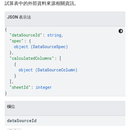
試算表中的外部資料來源相關資訊。
JSON 表示法
{
"dataSourceId"
: 
string
,
"spec"
: 
{
object (
DataSourceSpec
)
}
,
"calculatedColumns"
: 
[
{
object (
DataSourceColumn
)
}
]
,
"sheetId"
: 
integer
}
欄位
data
Source
Id