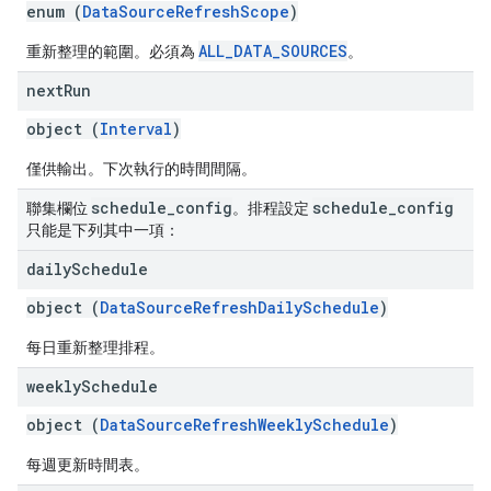
enum (
DataSourceRefreshScope
)
ALL_DATA_SOURCES
重新整理的範圍。必須為
。
next
Run
object (
Interval
)
僅供輸出。下次執行的時間間隔。
schedule
_
config
schedule
_
config
聯集欄位
。排程設定
只能是下列其中一項：
daily
Schedule
object (
DataSourceRefreshDailySchedule
)
每日重新整理排程。
weekly
Schedule
object (
DataSourceRefreshWeeklySchedule
)
每週更新時間表。