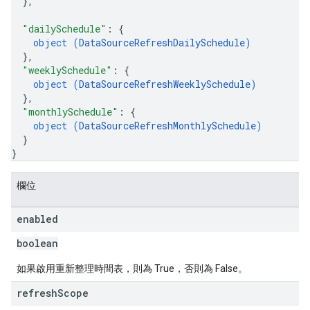
}
,
"dailySchedule"
: 
{
object (
DataSourceRefreshDailySchedule
)
}
,
"weeklySchedule"
: 
{
object (
DataSourceRefreshWeeklySchedule
)
}
,
"monthlySchedule"
: 
{
object (
DataSourceRefreshMonthlySchedule
)
}
}
欄位
enabled
boolean
如果啟用重新整理時間表，則為 True，否則為 False。
refresh
Scope