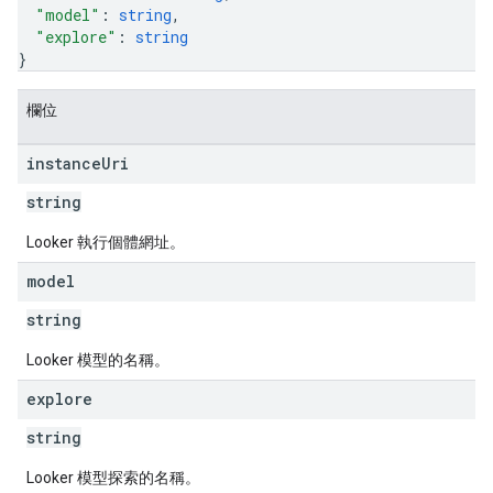
"model"
: 
string
,
"explore"
: 
string
}
欄位
instance
Uri
string
Looker 執行個體網址。
model
string
Looker 模型的名稱。
explore
string
Looker 模型探索的名稱。