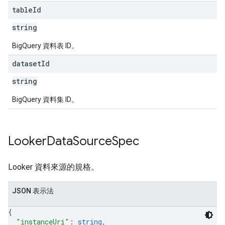
table
Id
string
BigQuery 資料表 ID。
dataset
Id
string
BigQuery 資料集 ID。
Looker
Data
Source
Spec
Looker 資料來源的規格。
JSON 表示法
{
"instanceUri"
: 
string
,