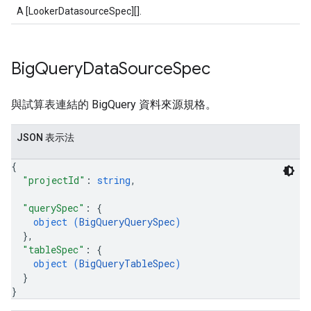
A [LookerDatasourceSpec][].
Big
Query
Data
Source
Spec
與試算表連結的 BigQuery 資料來源規格。
JSON 表示法
{
"projectId"
: 
string
,
"querySpec"
: 
{
object (
BigQueryQuerySpec
)
}
,
"tableSpec"
: 
{
object (
BigQueryTableSpec
)
}
}