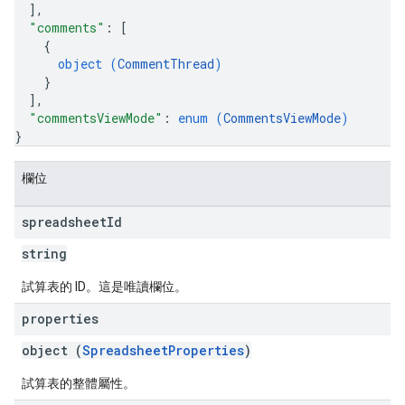
]
,
"comments"
: 
[
{
object (
CommentThread
)
}
]
,
"commentsViewMode"
: 
enum (
CommentsViewMode
)
}
欄位
spreadsheet
Id
string
試算表的 ID。這是唯讀欄位。
properties
object (
SpreadsheetProperties
)
試算表的整體屬性。