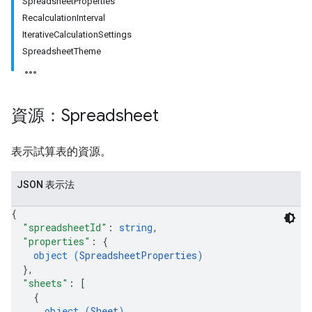
SpreadsheetProperties
RecalculationInterval
IterativeCalculationSettings
SpreadsheetTheme
資源：Spreadsheet
表示試算表的資源。
JSON 表示法
{
"spreadsheetId"
: 
string
,
"properties"
: 
{
object (
SpreadsheetProperties
)
}
,
"sheets"
: 
[
{
object (
Sheet
)