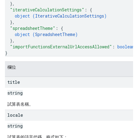
}
,
"iterativeCalculationSettings"
: 
{
object (
IterativeCalculationSettings
)
}
,
"spreadsheetTheme"
: 
{
object (
SpreadsheetTheme
)
}
,
"importFunctionsExternalUrlAccessAllowed"
: 
boolean
}
欄位
title
string
試算表名稱。
locale
string
試算表的語言代碼，格式如下：