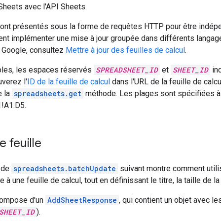
Sheets avec l'API Sheets.
nt présentés sous la forme de requêtes HTTP pour être indépe
nt implémenter une mise à jour groupée dans différents langage
I Google, consultez
Mettre à jour des feuilles de calcul
.
les, les espaces réservés
SPREADSHEET_ID
et
SHEET_ID
ind
uverez l'
ID de la feuille de calcul
dans l'URL de la feuille de calcu
e la
spreadsheets.get
méthode. Les plages sont spécifiées à 
!A1:D5.
e feuille
ode
spreadsheets.batchUpdate
suivant montre comment util
e à une feuille de calcul, tout en définissant le titre, la taille de la
compose d'un
AddSheetResponse
, qui contient un objet avec le
SHEET_ID
).