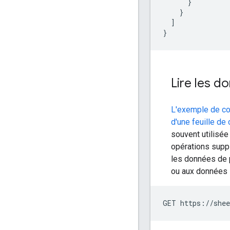
      }

    }

  ]

}
Lire les d
L'exemple de cod
d'une feuille de 
souvent utilisée
opérations supp
les données de p
ou aux données l
GET https://shee