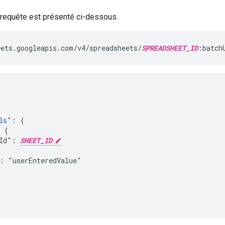
 requête est présenté ci-dessous.
ets.googleapis.com/v4/spreadsheets/
SPREADSHEET_ID
:batch
ls
": {

 {

Id": 
SHEET_ID
: "userEnteredValue"
