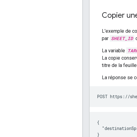
Copier une
L'exemple de c
par
SHEET_ID
d
La variable
TAR
La copie conserv
titre de la feuill
La réponse se 
POST https://she
{

  "destinationSp
}