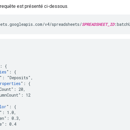
 requête est présenté ci-dessous.
ets.googleapis.com/v4/spreadsheets/
SPREADSHEET_ID
:batch
: {

ies
": {

": "Deposits",

roperties
": {

Count": 20,

umnCount": 12

lor
": {

": 1.0,

en": 0.3,

e": 0.4
