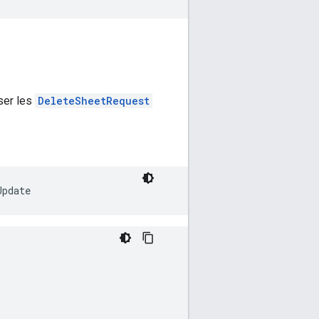
ser les
DeleteSheetRequest
Update