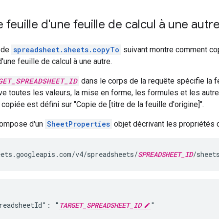
 feuille d'une feuille de calcul à une autr
ode
spreadsheet.sheets.copyTo
suivant montre comment copi
'une feuille de calcul à une autre.
GET_SPREADSHEET_ID
dans le corps de la requête spécifie la fe
e toutes les valeurs, la mise en forme, les formules et les autres
e copiée est défini sur "Copie de [titre de la feuille d'origine]".
compose d'un
SheetProperties
objet décrivant les propriétés d
ets.googleapis.com/v4/spreadsheets/
SPREADSHEET_ID
/sheet
readsheetId": "
TARGET_SPREADSHEET_ID
"
