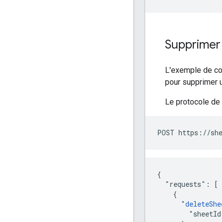
Supprimer 
L'exemple de c
pour supprimer u
Le protocole de
POST https://she
{

  "requests": [

    {

      "
deleteShe
        "sheetId