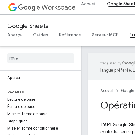
Accueil
Google Shee
Workspace
Google Sheets
Aperçu
Guides
Référence
Serveur MCP
Ex
langue préférée. L
Aperçu
Accueil
Google
Recettes
Lecture de base
Opérati
Écriture de base
Mise en forme de base
Graphiques
L'API Google She
Mise en forme conditionnelle
contrôler leurs 