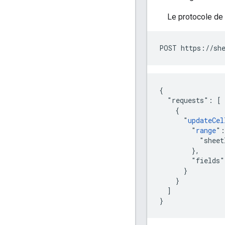
Le protocole de
POST https://she
{

  "requests": [

    {

      "
updateCel
        "
range
":
          "sheet
        },

        "fields"
      }

    }

  ]

}