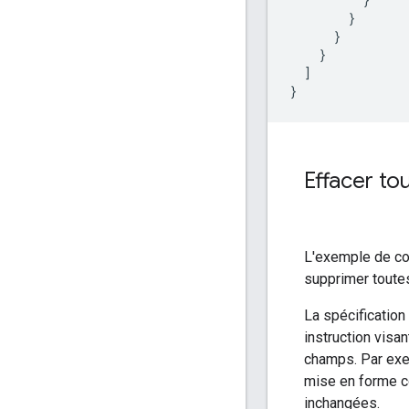
        }

      }

    }

  ]

}
Effacer to
L'exemple de c
supprimer toutes
La spécification
instruction visa
champs. Par exe
mise en forme co
inchangées.