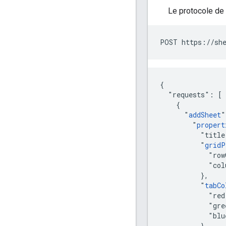
Le protocole de
POST https://she
{

  "requests": [

    {

      "
addSheet
"
        "
propert
          "title
          "
gridP
            "row
            "col
          },

          "
tabCo
            "red
            "gre
            "blu
          }
