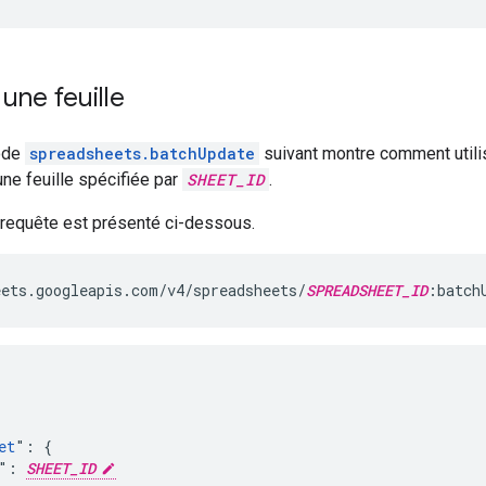
une feuille
ode
spreadsheets.batchUpdate
suivant montre comment utili
ne feuille spécifiée par
SHEET_ID
.
 requête est présenté ci-dessous.
ets.googleapis.com/v4/spreadsheets/
SPREADSHEET_ID
:batch
et
": {

": 
SHEET_ID