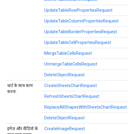
UpdateTableRowPropertiesRequest
UpdateTableColumnPropertiesRequest
UpdateTableBorderPropertiesRequest
UpdateTableCellPropertiesRequest
MergeTableCellsRequest
UnmergeTableCellsRequest
DeleteObjectRequest
चार्ट के साथ काम
CreateSheetsChartRequest
करना:
RefreshSheetsChartRequest
ReplaceAllShapesWithSheetsChartRequest
DeleteObjectRequest
इमेज और वीडियो के
CreateImageRequest