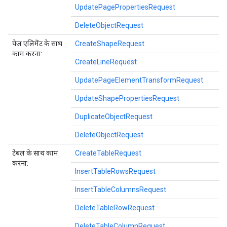
UpdatePagePropertiesRequest
DeleteObjectRequest
पेज एलिमेंट के साथ
CreateShapeRequest
काम करना:
CreateLineRequest
UpdatePageElementTransformRequest
UpdateShapePropertiesRequest
DuplicateObjectRequest
DeleteObjectRequest
टेबल के साथ काम
CreateTableRequest
करना:
InsertTableRowsRequest
InsertTableColumnsRequest
DeleteTableRowRequest
DeleteTableColumnRequest