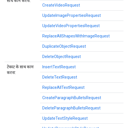
साथ काम करना:
CreateVideoRequest
UpdateImagePropertiesRequest
UpdateVideoPropertiesRequest
ReplaceAllShapesWithImageRequest
DuplicateObjectRequest
DeleteObjectRequest
टेक्स्ट के साथ काम
InsertTextRequest
करना:
DeleteTextRequest
ReplaceAllTextRequest
CreateParagraphBulletsRequest
DeleteParagraphBulletsRequest
UpdateTextStyleRequest