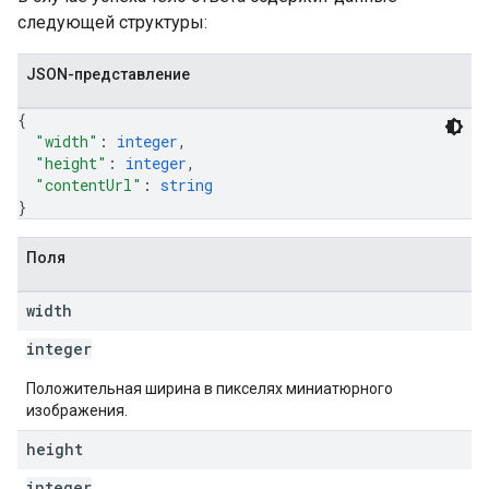
следующей структуры:
JSON-представление
{
"width"
: 
integer
,
"height"
: 
integer
,
"contentUrl"
: 
string
}
Поля
width
integer
Положительная ширина в пикселях миниатюрного
изображения.
height
integer