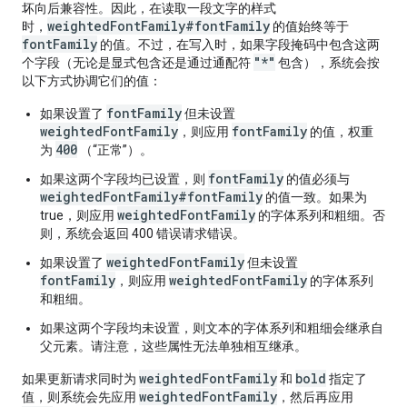
坏向后兼容性。因此，在读取一段文字的样式
weightedFontFamily#fontFamily
时，
的值始终等于
fontFamily
的值。不过，在写入时，如果字段掩码中包含这两
"*"
个字段（无论是显式包含还是通过通配符
包含），系统会按
以下方式协调它们的值：
fontFamily
如果设置了
但未设置
weightedFontFamily
fontFamily
，则应用
的值，权重
400
为
（“正常”）。
fontFamily
如果这两个字段均已设置，则
的值必须与
weightedFontFamily#fontFamily
的值一致。如果为
weightedFontFamily
true，则应用
的字体系列和粗细。否
则，系统会返回 400 错误请求错误。
weightedFontFamily
如果设置了
但未设置
fontFamily
weightedFontFamily
，则应用
的字体系列
和粗细。
如果这两个字段均未设置，则文本的字体系列和粗细会继承自
父元素。请注意，这些属性无法单独相互继承。
weightedFontFamily
bold
如果更新请求同时为
和
指定了
weightedFontFamily
值，则系统会先应用
，然后再应用