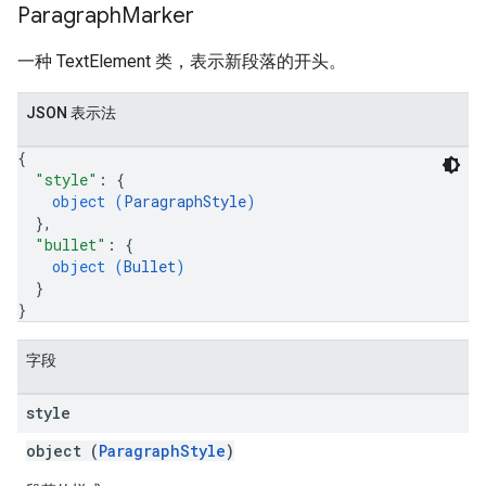
Paragraph
Marker
一种 TextElement 类，表示新段落的开头。
JSON 表示法
{
"style"
: 
{
object (
ParagraphStyle
)
}
,
"bullet"
: 
{
object (
Bullet
)
}
}
字段
style
object (
ParagraphStyle
)