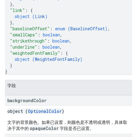
}
,
"link"
: 
{
object (
Link
)
}
,
"baselineOffset"
: 
enum (
BaselineOffset
)
,
"smallCaps"
: 
boolean
,
"strikethrough"
: 
boolean
,
"underline"
: 
boolean
,
"weightedFontFamily"
: 
{
object (
WeightedFontFamily
)
}
}
字段
background
Color
object (
OptionalColor
)
文字的背景颜色。如果已设置，则颜色是不透明或透明，具体取
opaqueColor
决于其中的
字段是否已设置。