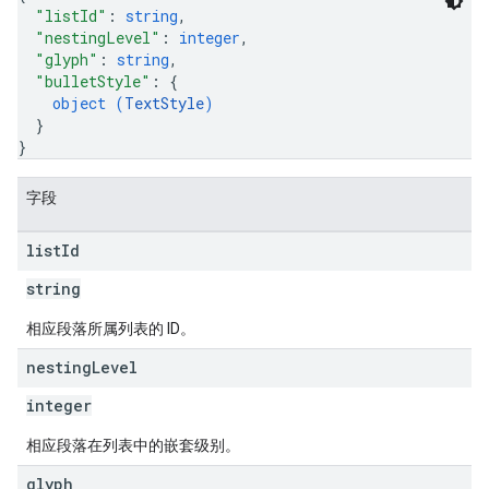
"listId"
: 
string
,
"nestingLevel"
: 
integer
,
"glyph"
: 
string
,
"bulletStyle"
: 
{
object (
TextStyle
)
}
}
字段
list
Id
string
相应段落所属列表的 ID。
nesting
Level
integer
相应段落在列表中的嵌套级别。
glyph