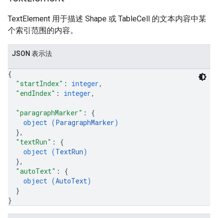
TextElement 用于描述 Shape 或 TableCell 的文本内容中某
个索引范围的内容。
JSON 表示法
{
"startIndex"
: 
integer
,
"endIndex"
: 
integer
,
"paragraphMarker"
: 
{
object (
ParagraphMarker
)
}
,
"textRun"
: 
{
object (
TextRun
)
}
,
"autoText"
: 
{
object (
AutoText
)
}
}