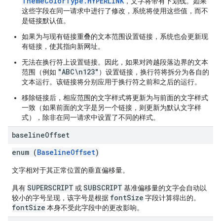
ThemeColorType.HYPERLINK
，文字将带有下划线。如果
这些字段在同一请求中进行了修改，系统将使用这些值，而不
是链接默认值。
如果为与现有链接重叠的文本范围设置链接，系统也会更新现
有链接，使其指向新网址。
无法在换行符上设置链接。因此，如果对跨越段落边界的文本
"ABC\n123"
范围（例如
）设置链接，换行符将拆分为各自的
文本运行。该链接将分别应用于换行符之前和之后的运行。
移除链接后，相应范围的文字样式将更新为与前面的文字样式
一致（如果前面的文字是另一个链接，则更新为默认文字样
式），除非在同一请求中设置了不同的样式。
baseline
Offset
enum (
BaselineOffset
)
文字相对于其正常位置的垂直偏移量。
SUPERSCRIPT
SUBSCRIPT
具有
或
基准偏移量的文字会自动以
fontSize
较小的字号呈现，该字号是根据
字段计算得出的。
fontSize
本身不受此字段中的更改影响。