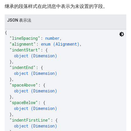
继承的段落样式在此消息中表示为未设置的字段。
JSON 表示法
{
"lineSpacing"
: 
number
,
"alignment"
: 
enum (
Alignment
)
,
"indentStart"
: 
{
object (
Dimension
)
}
,
"indentEnd"
: 
{
object (
Dimension
)
}
,
"spaceAbove"
: 
{
object (
Dimension
)
}
,
"spaceBelow"
: 
{
object (
Dimension
)
}
,
"indentFirstLine"
: 
{
object (
Dimension
)